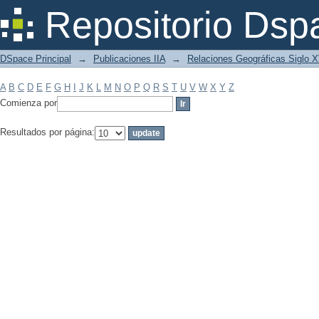
Filtrar por: Materia
Repositorio Dsp
DSpace Principal
→
Publicaciones IIA
→
Relaciones Geográficas Siglo 
A
B
C
D
E
F
G
H
I
J
K
L
M
N
O
P
Q
R
S
T
U
V
W
X
Y
Z
Comienza por
Resultados por página: