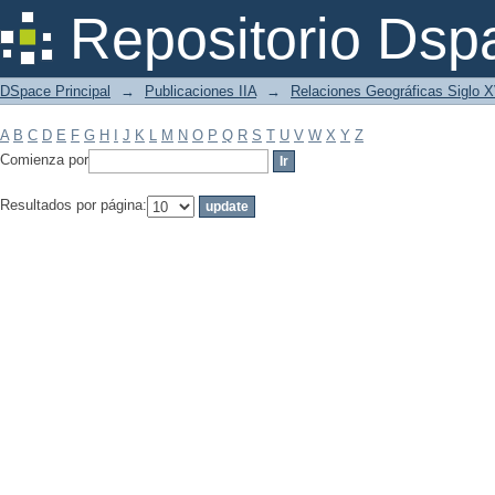
Filtrar por: Materia
Repositorio Dsp
DSpace Principal
→
Publicaciones IIA
→
Relaciones Geográficas Siglo 
A
B
C
D
E
F
G
H
I
J
K
L
M
N
O
P
Q
R
S
T
U
V
W
X
Y
Z
Comienza por
Resultados por página: