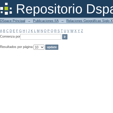
Filtrar por: Materia
Repositorio Dsp
DSpace Principal
→
Publicaciones IIA
→
Relaciones Geográficas Siglo 
A
B
C
D
E
F
G
H
I
J
K
L
M
N
O
P
Q
R
S
T
U
V
W
X
Y
Z
Comienza por
Resultados por página: