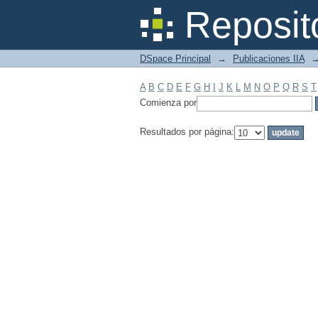
Filtrar por: Materia
Reposit
DSpace Principal
→
Publicaciones IIA
A
B
C
D
E
F
G
H
I
J
K
L
M
N
O
P
Q
R
S
T
Comienza por
Resultados por página: