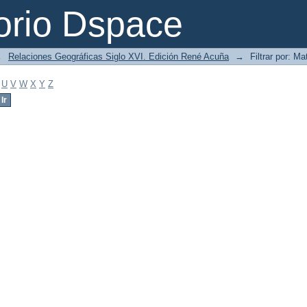
orio Dspace
→
Relaciones Geográficas Siglo XVI. Edición René Acuña
→
Filtrar por: Ma
U
V
W
X
Y
Z