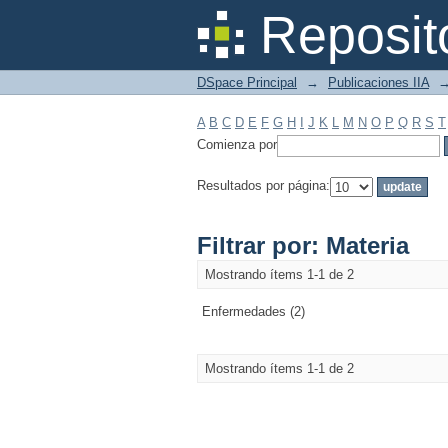
Filtrar por: Materia
Reposit
DSpace Principal
→
Publicaciones IIA
A
B
C
D
E
F
G
H
I
J
K
L
M
N
O
P
Q
R
S
T
Comienza por
Resultados por página:
Filtrar por: Materia
Mostrando ítems 1-1 de 2
Enfermedades (2)
Mostrando ítems 1-1 de 2