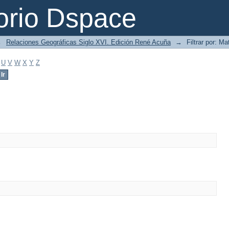
orio Dspace
→
Relaciones Geográficas Siglo XVI. Edición René Acuña
→
Filtrar por: Ma
U
V
W
X
Y
Z