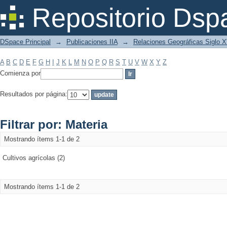
Filtrar por: Materia
Repositorio Dsp
DSpace Principal
→
Publicaciones IIA
→
Relaciones Geográficas Siglo 
A
B
C
D
E
F
G
H
I
J
K
L
M
N
O
P
Q
R
S
T
U
V
W
X
Y
Z
Comienza por
Resultados por página:
Filtrar por: Materia
Mostrando ítems 1-1 de 2
Cultivos agrícolas (2)
Mostrando ítems 1-1 de 2