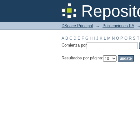
Filtrar por: Materia
Reposit
DSpace Principal
→
Publicaciones IIA
A
B
C
D
E
F
G
H
I
J
K
L
M
N
O
P
Q
R
S
T
Comienza por
Resultados por página: