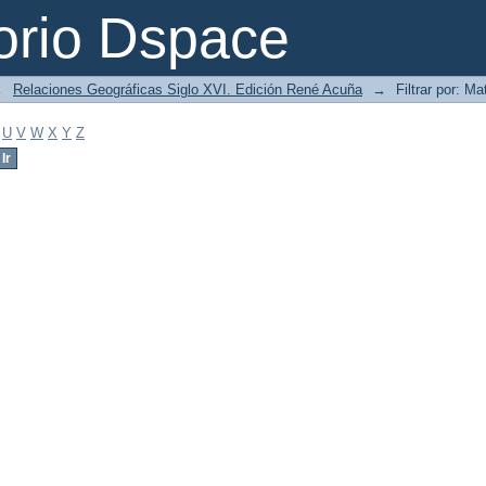
orio Dspace
→
Relaciones Geográficas Siglo XVI. Edición René Acuña
→
Filtrar por: Ma
U
V
W
X
Y
Z