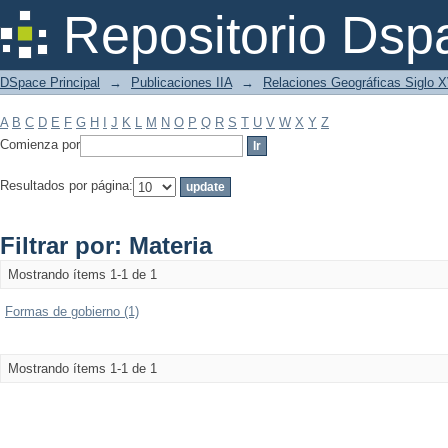
Filtrar por: Materia
Repositorio Dsp
DSpace Principal
→
Publicaciones IIA
→
Relaciones Geográficas Siglo 
A
B
C
D
E
F
G
H
I
J
K
L
M
N
O
P
Q
R
S
T
U
V
W
X
Y
Z
Comienza por
Resultados por página:
Filtrar por: Materia
Mostrando ítems 1-1 de 1
Formas de gobierno (1)
Mostrando ítems 1-1 de 1