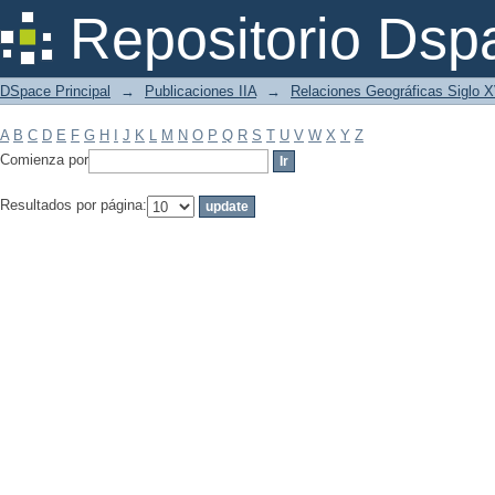
Filtrar por: Materia
Repositorio Dsp
DSpace Principal
→
Publicaciones IIA
→
Relaciones Geográficas Siglo 
A
B
C
D
E
F
G
H
I
J
K
L
M
N
O
P
Q
R
S
T
U
V
W
X
Y
Z
Comienza por
Resultados por página: