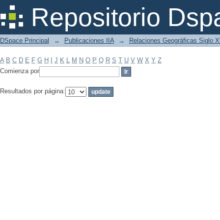
Filtrar por: Materia
Repositorio Dsp
DSpace Principal
→
Publicaciones IIA
→
Relaciones Geográficas Siglo 
A
B
C
D
E
F
G
H
I
J
K
L
M
N
O
P
Q
R
S
T
U
V
W
X
Y
Z
Comienza por
Resultados por página: