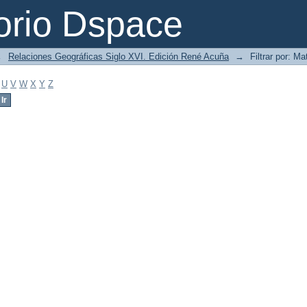
orio Dspace
→
Relaciones Geográficas Siglo XVI. Edición René Acuña
→
Filtrar por: Ma
U
V
W
X
Y
Z