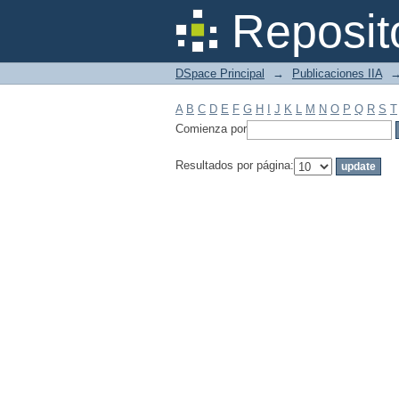
Filtrar por: Materia
Reposit
DSpace Principal
→
Publicaciones IIA
A
B
C
D
E
F
G
H
I
J
K
L
M
N
O
P
Q
R
S
T
Comienza por
Resultados por página: