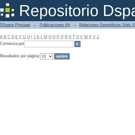
Filtrar por: Materia
Repositorio Dsp
DSpace Principal
→
Publicaciones IIA
→
Relaciones Geográficas Siglo 
A
B
C
D
E
F
G
H
I
J
K
L
M
N
O
P
Q
R
S
T
U
V
W
X
Y
Z
Comienza por
Resultados por página: