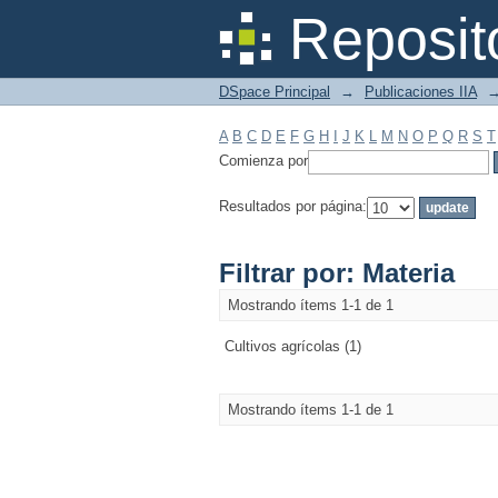
Filtrar por: Materia
Reposit
DSpace Principal
→
Publicaciones IIA
A
B
C
D
E
F
G
H
I
J
K
L
M
N
O
P
Q
R
S
T
Comienza por
Resultados por página:
Filtrar por: Materia
Mostrando ítems 1-1 de 1
Cultivos agrícolas (1)
Mostrando ítems 1-1 de 1