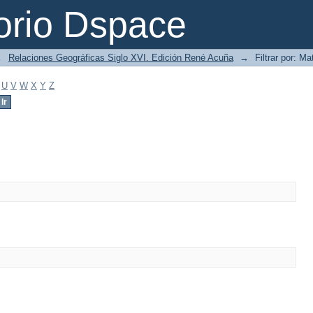
orio Dspace
→
Relaciones Geográficas Siglo XVI. Edición René Acuña
→
Filtrar por: Ma
U
V
W
X
Y
Z