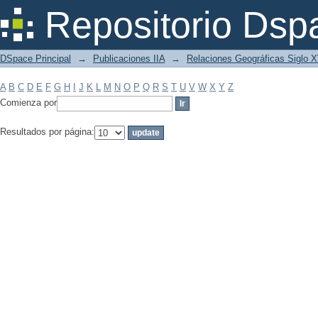
Filtrar por: Materia
Repositorio Dsp
DSpace Principal
→
Publicaciones IIA
→
Relaciones Geográficas Siglo 
A
B
C
D
E
F
G
H
I
J
K
L
M
N
O
P
Q
R
S
T
U
V
W
X
Y
Z
Comienza por
Resultados por página: