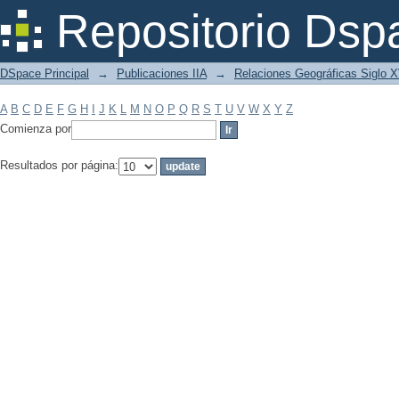
Filtrar por: Materia
Repositorio Dsp
DSpace Principal
→
Publicaciones IIA
→
Relaciones Geográficas Siglo 
A
B
C
D
E
F
G
H
I
J
K
L
M
N
O
P
Q
R
S
T
U
V
W
X
Y
Z
Comienza por
Resultados por página: