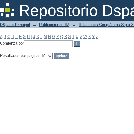
Filtrar por: Materia
Repositorio Dsp
DSpace Principal
→
Publicaciones IIA
→
Relaciones Geográficas Siglo 
A
B
C
D
E
F
G
H
I
J
K
L
M
N
O
P
Q
R
S
T
U
V
W
X
Y
Z
Comienza por
Resultados por página: