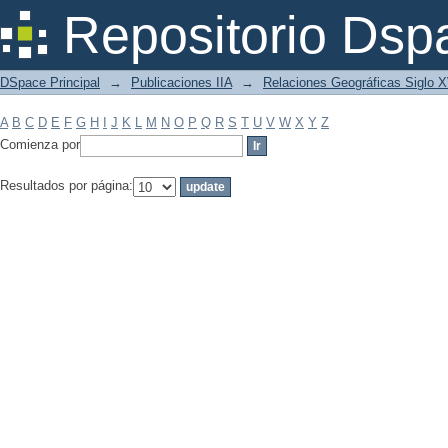
Filtrar por: Materia
Repositorio Dsp
DSpace Principal
→
Publicaciones IIA
→
Relaciones Geográficas Siglo 
A
B
C
D
E
F
G
H
I
J
K
L
M
N
O
P
Q
R
S
T
U
V
W
X
Y
Z
Comienza por
Resultados por página: