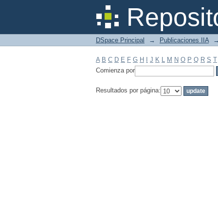
Filtrar por: Materia
Reposit
DSpace Principal
→
Publicaciones IIA
A
B
C
D
E
F
G
H
I
J
K
L
M
N
O
P
Q
R
S
T
Comienza por
Resultados por página: