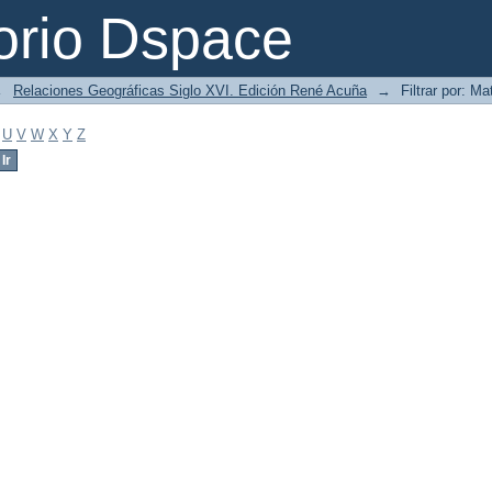
orio Dspace
→
Relaciones Geográficas Siglo XVI. Edición René Acuña
→
Filtrar por: Ma
U
V
W
X
Y
Z