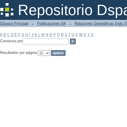
Filtrar por: Materia
Repositorio Dsp
DSpace Principal
→
Publicaciones IIA
→
Relaciones Geográficas Siglo 
A
B
C
D
E
F
G
H
I
J
K
L
M
N
O
P
Q
R
S
T
U
V
W
X
Y
Z
Comienza por
Resultados por página: