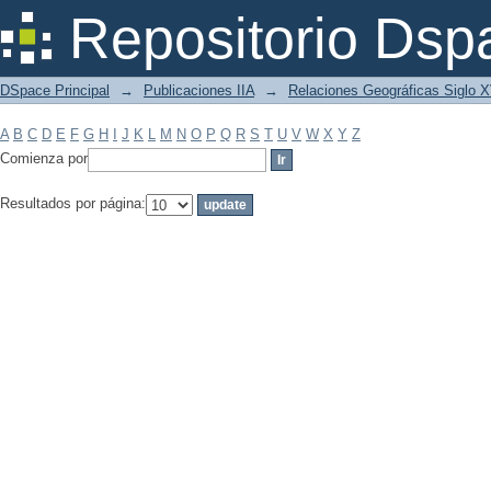
Filtrar por: Materia
Repositorio Dsp
DSpace Principal
→
Publicaciones IIA
→
Relaciones Geográficas Siglo 
A
B
C
D
E
F
G
H
I
J
K
L
M
N
O
P
Q
R
S
T
U
V
W
X
Y
Z
Comienza por
Resultados por página: