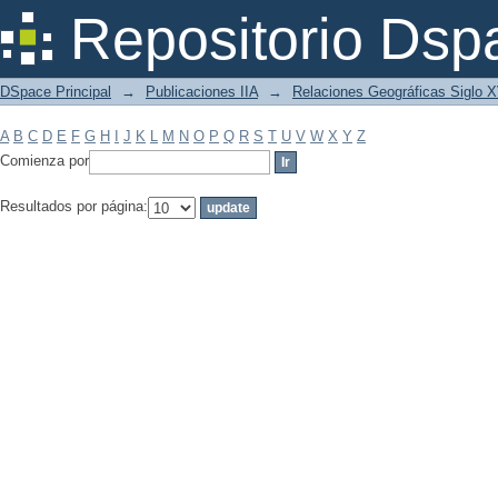
Filtrar por: Materia
Repositorio Dsp
DSpace Principal
→
Publicaciones IIA
→
Relaciones Geográficas Siglo 
A
B
C
D
E
F
G
H
I
J
K
L
M
N
O
P
Q
R
S
T
U
V
W
X
Y
Z
Comienza por
Resultados por página: