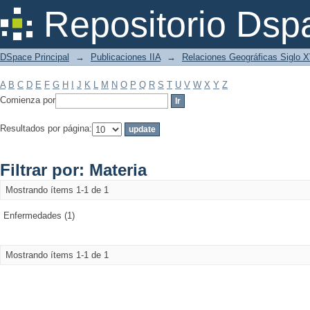
Filtrar por: Materia
Repositorio Dsp
DSpace Principal
→
Publicaciones IIA
→
Relaciones Geográficas Siglo 
A
B
C
D
E
F
G
H
I
J
K
L
M
N
O
P
Q
R
S
T
U
V
W
X
Y
Z
Comienza por
Resultados por página:
Filtrar por: Materia
Mostrando ítems 1-1 de 1
Enfermedades (1)
Mostrando ítems 1-1 de 1