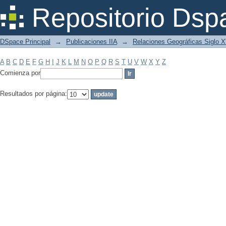
Filtrar por: Materia
Repositorio Dsp
DSpace Principal
→
Publicaciones IIA
→
Relaciones Geográficas Siglo 
A
B
C
D
E
F
G
H
I
J
K
L
M
N
O
P
Q
R
S
T
U
V
W
X
Y
Z
Comienza por
Resultados por página: