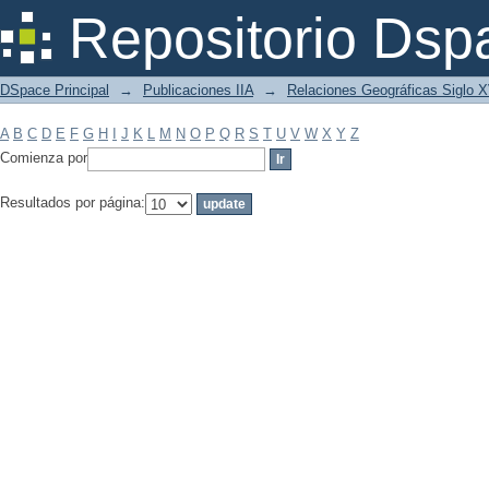
Filtrar por: Materia
Repositorio Dsp
DSpace Principal
→
Publicaciones IIA
→
Relaciones Geográficas Siglo 
A
B
C
D
E
F
G
H
I
J
K
L
M
N
O
P
Q
R
S
T
U
V
W
X
Y
Z
Comienza por
Resultados por página: