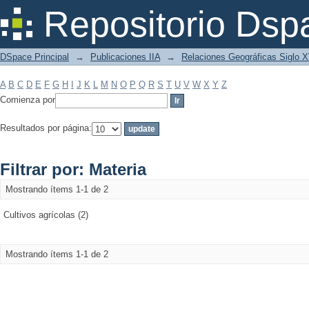
Filtrar por: Materia
Repositorio Dsp
DSpace Principal
→
Publicaciones IIA
→
Relaciones Geográficas Siglo 
A
B
C
D
E
F
G
H
I
J
K
L
M
N
O
P
Q
R
S
T
U
V
W
X
Y
Z
Comienza por
Resultados por página:
Filtrar por: Materia
Mostrando ítems 1-1 de 2
Cultivos agrícolas (2)
Mostrando ítems 1-1 de 2