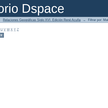
orio Dspace
→
Relaciones Geográficas Siglo XVI. Edición René Acuña
→
Filtrar por: Ma
U
V
W
X
Y
Z