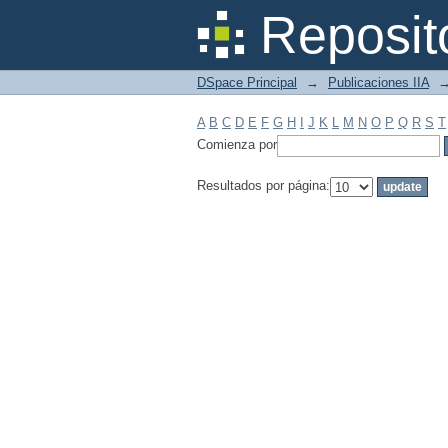
Filtrar por: Materia
Reposit
DSpace Principal
→
Publicaciones IIA
A
B
C
D
E
F
G
H
I
J
K
L
M
N
O
P
Q
R
S
T
Comienza por
Resultados por página: