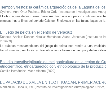
Tiempo y tiestos: la cerámica arqueológica de la Laguna de los
Cyphers, Ann
;
Ortiz Pucheta, Ericka Ortiz
(
Instituto de Investigaciones Ant
El sitio Laguna de los Cerros, Veracruz, tuvo una ocupación continua durant
olmecas hasta fines del periodo Clásico. Enclavado en las faldas bajas de la s
El juego de pelota en el centro de Veracruz
Daneels, Annick
;
Donner, Natalia
;
Hernández Arana, Jonathan
(
Instituto de 
2019-09
)
La práctica mesoamericana del juego de pelota nos remite a una tradició
transformación, evolución y diversificación a través del tiempo y de las dife
Estudio transdisciplinario de meliponicultura en la región de Cu
etnocientífico, etnoarqueológico y etnobiológico de la producci
Castillo Hernández, Mario Alberto
(
2020
)
EL PALACIO DE XALLA EN TEOTIHUACAN. PRIMER ACE
Manzanilla, Linda R, Ed.
(
Instituto de Investigaciones Antropológicas UNAM