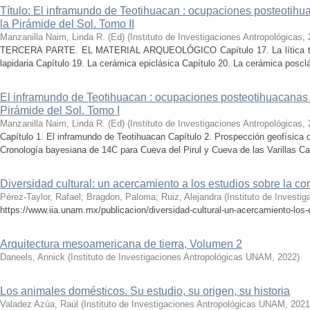
Título: El inframundo de Teotihuacan : ocupaciones posteotihua
la Pirámide del Sol. Tomo II
Manzanilla Naim, Linda R. (Ed)
(
Instituto de Investigaciones Antropológicas
,
TERCERA PARTE. EL MATERIAL ARQUEOLÓGICO Capítulo 17. La lítica tallad
lapidaria Capítulo 19. La cerámica epiclásica Capítulo 20. La cerámica posclá
El inframundo de Teotihuacan : ocupaciones posteotihuacanas e
Pirámide del Sol. Tomo I
Manzanilla Naim, Linda R. (Ed)
(
Instituto de Investigaciones Antropológicas
,
Capítulo 1. El inframundo de Teotihuacan Capítulo 2. Prospección geofísica 
Cronología bayesiana de 14C para Cueva del Pirul y Cueva de las Varillas Cap
Diversidad cultural: un acercamiento a los estudios sobre la 
Pérez-Taylor, Rafael
;
Bragdon, Paloma
;
Ruiz, Alejandra
(
Instituto de Investi
https://www.iia.unam.mx/publicacion/diversidad-cultural-un-acercamiento-los
Arquitectura mesoamericana de tierra, Volumen 2
Daneels, Annick
(
Instituto de Investigaciones Antropológicas UNAM
,
2022
)
Los animales domésticos. Su estudio, su origen, su historia
Valadez Azúa, Raúl
(
Instituto de Investigaciones Antropológicas UNAM
,
2021