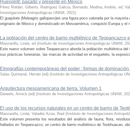
Huexolotl: pasado y presente en México
Pérez Roldán, Gilberto
;
Rodríguez Galicia, Bernardo
;
Medina, Andrés, ed
;
Va
Investigaciones Antropológicas UNAM
,
2021
)
El guajolote (Meleagris gallopavo)es una figura poco valorada por la mayorí
originario de México y domésticado en Mesoamérica, conquistó Europa y el r
La población del centro de barrio multiétnico de Teopancazco 
Manzanilla, Linda, ed
(
Instituto de Investigaciones Antropológicas UNAM
,
20
Este nuevo volumen sobre Teopancazco aborda la población multiétnica del c
sus prácticas funerarias, las marcas de actividad en el esqueleto, la exposició
Etnografías contemporáneas del poder : formas de dominación 
Salas Quintanal, Hernán (ed)
(
Instituto de Investigaciones Antropológicas U
Arquitectura mesoamericana de tierra. Volumen 1
Daneels, Annick (ed)
(
Instituto de Investigaciones Antropológicas UNAM
,
202
El uso de los recursos naturales en un centro de barrio de Teo
Manzanilla, Linda
;
Valadéz Azúa, Raúl
(
Instituto de Investigaciones Antrop
Este volumen presenta los resultados del análisis de fauna, flora, residu
hallados en Teopancazco, un centro de barrio multiétnico de Teotihuacan, ubic