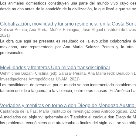
Los animales domésticos constituyen una parte del mundo vivo cuyo dest
desde mucho antes de la aparición de la civilización, lo que llevó a que se pe
Globalización, movilidad y turismo residencial en la Costa Sur 
Salazar Peralta, Ana María
;
Muñoz Paniagua, José Miguel
(
Instituto de Inv
2021
)
La obra que aquí se presenta es resultado de la evolución colaborativa d
mexicana, una representada por Ana María Salazar Peralta y la otr
profesionales ...
Movilidades y fronteras Una mirada transdisciplinar
Oehmichen Bazán, Cristina (ed)
;
Salazar Peralta, Ana María (ed)
;
Beaudoin D
Investigaciones Antropológicas UNAM
,
2021
)
Las movilidades de personas por el mundo se han incrementado notablemente
también debido a la guerra, a la violencia, entre otras causas. En América Lat
Verdades y mentiras en torno a don Diego de Mendoza Austri
Castañeda de la Paz, María
(
Instituto de Investigaciones Antropológicas
,
202
A mediados del siglo xvi gobernaba en Tlatelolco el cacique don Diego de M
los problemas económicos que atra­ve­sa­ba ­a ­finales ­del ­siglo xvii, se vio o