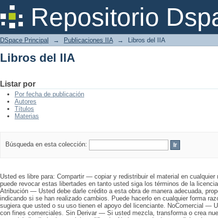
Libros del IIA
Repositorio Dsp
DSpace Principal
→
Publicaciones IIA
→
Libros del IIA
Libros del IIA
Listar por
Por fecha de publicación
Autores
Títulos
Materias
Búsqueda en esta colección:
Usted es libre para: Compartir — copiar y redistribuir el material en cualquier
puede revocar estas libertades en tanto usted siga los términos de la licencia
Atribución — Usted debe darle crédito a esta obra de manera adecuada, propo
indicando si se han realizado cambios. Puede hacerlo en cualquier forma raz
sugiera que usted o su uso tienen el apoyo del licenciante. NoComercial — U
con fines comerciales. Sin Derivar — Si usted mezcla, transforma o crea nuev