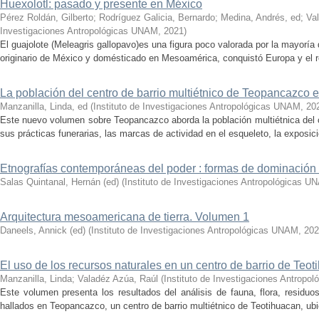
Huexolotl: pasado y presente en México
Pérez Roldán, Gilberto
;
Rodríguez Galicia, Bernardo
;
Medina, Andrés, ed
;
Va
Investigaciones Antropológicas UNAM
,
2021
)
El guajolote (Meleagris gallopavo)es una figura poco valorada por la mayorí
originario de México y domésticado en Mesoamérica, conquistó Europa y el r
La población del centro de barrio multiétnico de Teopancazco 
Manzanilla, Linda, ed
(
Instituto de Investigaciones Antropológicas UNAM
,
20
Este nuevo volumen sobre Teopancazco aborda la población multiétnica del c
sus prácticas funerarias, las marcas de actividad en el esqueleto, la exposició
Etnografías contemporáneas del poder : formas de dominación 
Salas Quintanal, Hernán (ed)
(
Instituto de Investigaciones Antropológicas U
Arquitectura mesoamericana de tierra. Volumen 1
Daneels, Annick (ed)
(
Instituto de Investigaciones Antropológicas UNAM
,
202
El uso de los recursos naturales en un centro de barrio de Teo
Manzanilla, Linda
;
Valadéz Azúa, Raúl
(
Instituto de Investigaciones Antrop
Este volumen presenta los resultados del análisis de fauna, flora, residu
hallados en Teopancazco, un centro de barrio multiétnico de Teotihuacan, ubic