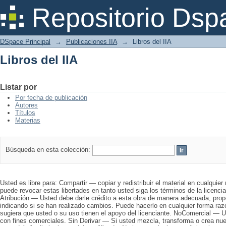
Libros del IIA
Repositorio Dsp
DSpace Principal
→
Publicaciones IIA
→
Libros del IIA
Libros del IIA
Listar por
Por fecha de publicación
Autores
Títulos
Materias
Búsqueda en esta colección:
Usted es libre para: Compartir — copiar y redistribuir el material en cualquier
puede revocar estas libertades en tanto usted siga los términos de la licencia
Atribución — Usted debe darle crédito a esta obra de manera adecuada, propo
indicando si se han realizado cambios. Puede hacerlo en cualquier forma raz
sugiera que usted o su uso tienen el apoyo del licenciante. NoComercial — U
con fines comerciales. Sin Derivar — Si usted mezcla, transforma o crea nuev