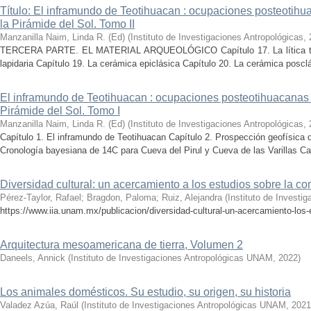
Título: El inframundo de Teotihuacan : ocupaciones posteotihua
la Pirámide del Sol. Tomo II
Manzanilla Naim, Linda R. (Ed)
(
Instituto de Investigaciones Antropológicas
,
TERCERA PARTE. EL MATERIAL ARQUEOLÓGICO Capítulo 17. La lítica tallad
lapidaria Capítulo 19. La cerámica epiclásica Capítulo 20. La cerámica posclá
El inframundo de Teotihuacan : ocupaciones posteotihuacanas e
Pirámide del Sol. Tomo I
Manzanilla Naim, Linda R. (Ed)
(
Instituto de Investigaciones Antropológicas
,
Capítulo 1. El inframundo de Teotihuacan Capítulo 2. Prospección geofísica 
Cronología bayesiana de 14C para Cueva del Pirul y Cueva de las Varillas Cap
Diversidad cultural: un acercamiento a los estudios sobre la 
Pérez-Taylor, Rafael
;
Bragdon, Paloma
;
Ruiz, Alejandra
(
Instituto de Investi
https://www.iia.unam.mx/publicacion/diversidad-cultural-un-acercamiento-los
Arquitectura mesoamericana de tierra, Volumen 2
Daneels, Annick
(
Instituto de Investigaciones Antropológicas UNAM
,
2022
)
Los animales domésticos. Su estudio, su origen, su historia
Valadez Azúa, Raúl
(
Instituto de Investigaciones Antropológicas UNAM
,
2021