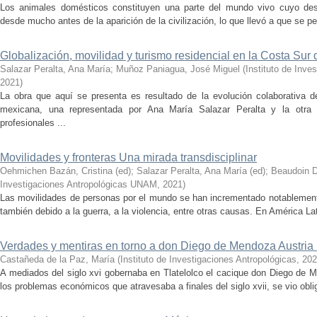
Los animales domésticos constituyen una parte del mundo vivo cuyo dest
desde mucho antes de la aparición de la civilización, lo que llevó a que se pe
Globalización, movilidad y turismo residencial en la Costa Sur 
Salazar Peralta, Ana María
;
Muñoz Paniagua, José Miguel
(
Instituto de Inv
2021
)
La obra que aquí se presenta es resultado de la evolución colaborativa d
mexicana, una representada por Ana María Salazar Peralta y la otr
profesionales ...
Movilidades y fronteras Una mirada transdisciplinar
Oehmichen Bazán, Cristina (ed)
;
Salazar Peralta, Ana María (ed)
;
Beaudoin D
Investigaciones Antropológicas UNAM
,
2021
)
Las movilidades de personas por el mundo se han incrementado notablemente
también debido a la guerra, a la violencia, entre otras causas. En América Lat
Verdades y mentiras en torno a don Diego de Mendoza Austri
Castañeda de la Paz, María
(
Instituto de Investigaciones Antropológicas
,
202
A mediados del siglo xvi gobernaba en Tlatelolco el cacique don Diego de M
los problemas económicos que atra­ve­sa­ba ­a ­finales ­del ­siglo xvii, se vio o