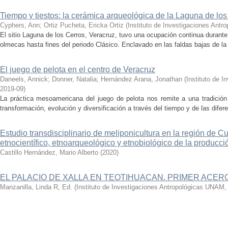
Tiempo y tiestos: la cerámica arqueológica de la Laguna de los
Cyphers, Ann
;
Ortiz Pucheta, Ericka Ortiz
(
Instituto de Investigaciones Ant
El sitio Laguna de los Cerros, Veracruz, tuvo una ocupación continua durant
olmecas hasta fines del periodo Clásico. Enclavado en las faldas bajas de la s
El juego de pelota en el centro de Veracruz
Daneels, Annick
;
Donner, Natalia
;
Hernández Arana, Jonathan
(
Instituto de 
2019-09
)
La práctica mesoamericana del juego de pelota nos remite a una tradició
transformación, evolución y diversificación a través del tiempo y de las dife
Estudio transdisciplinario de meliponicultura en la región de Cu
etnocientífico, etnoarqueológico y etnobiológico de la producci
Castillo Hernández, Mario Alberto
(
2020
)
EL PALACIO DE XALLA EN TEOTIHUACAN. PRIMER ACE
Manzanilla, Linda R, Ed.
(
Instituto de Investigaciones Antropológicas UNAM