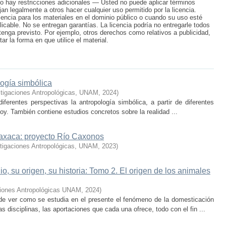
 No hay restricciones adicionales — Usted no puede aplicar términos
jan legalmente a otros hacer cualquier uso permitido por la licencia.
cencia para los materiales en el dominio público o cuando su uso esté
licable. No se entregan garantías. La licencia podría no entregarle todos
tenga previsto. Por ejemplo, otros derechos como relativos a publicidad,
r la forma en que utilice el material.
logía simbólica
estigaciones Antropológicas, UNAM
,
2024
)
iferentes perspectivas la antropología simbólica, a partir de diferentes
oy. También contiene estudios concretos sobre la realidad ...
Oaxaca: proyecto Río Caxonos
estigaciones Antropológicas, UNAM
,
2023
)
o, su origen, su historia: Tomo 2. El origen de los animales
aciones Antropológicas UNAM
,
2024
)
 de ver como se estudia en el presente el fenómeno de la domesticación
 disciplinas, las aportaciones que cada una ofrece, todo con el fin ...