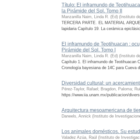
Título: El inframundo de Teotihuac
la Pirámide del Sol. Tomo II
Manzanilla Naim, Linda R. (Ed)
(
Instituto 
TERCERA PARTE. EL MATERIAL ARQUEOLÓGICO
lapidaria Capítulo 19. La cerámica epiclási
El inframundo de Teotihuacan : ocu
Pirámide del Sol. Tomo I
Manzanilla Naim, Linda R. (Ed)
(
Instituto 
Capítulo 1. El inframundo de Teotihuacan C
Cronología bayesiana de 14C para Cueva del
Diversidad cultural: un acercamien
Pérez-Taylor, Rafael
;
Bragdon, Paloma
;
Rui
https://www.iia.unam.mx/publicacion/divers
Arquitectura mesoamericana de tie
Daneels, Annick
(
Instituto de Investigaci
Los animales domésticos. Su estudio
Valadez Azúa, Raúl
(
Instituto de Investig