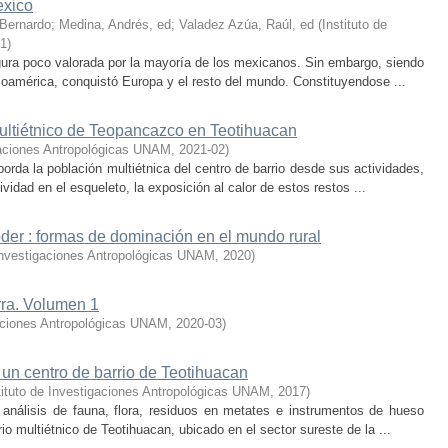
éxico
 Bernardo
;
Medina, Andrés, ed
;
Valadez Azúa, Raúl, ed
(
Instituto de
1
)
igura poco valorada por la mayoría de los mexicanos. Sin embargo, siendo
oamérica, conquistó Europa y el resto del mundo. Constituyendose ...
multiétnico de Teopancazco en Teotihuacan
igaciones Antropológicas UNAM
,
2021-02
)
da la población multiétnica del centro de barrio desde sus actividades,
vidad en el esqueleto, la exposición al calor de estos restos ...
der : formas de dominación en el mundo rural
 Investigaciones Antropológicas UNAM
,
2020
)
rra. Volumen 1
gaciones Antropológicas UNAM
,
2020-03
)
 un centro de barrio de Teotihuacan
tituto de Investigaciones Antropológicas UNAM
,
2017
)
 análisis de fauna, flora, residuos en metates e instrumentos de hueso
o multiétnico de Teotihuacan, ubicado en el sector sureste de la ...