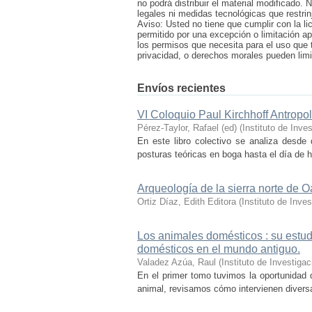
no podrá distribuir el material modificado.
legales ni medidas tecnológicas que restrin
Aviso: Usted no tiene que cumplir con la li
permitido por una excepción o limitación ap
los permisos que necesita para el uso que 
privacidad, o derechos morales pueden limita
Envíos recientes
VI Coloquio Paul Kirchhoff Antropo
Pérez-Taylor, Rafael (ed)
(
Instituto de Inv
En este libro colectivo se analiza desde d
posturas teóricas en boga hasta el día de h
Arqueología de la sierra norte de 
Ortiz Díaz, Edith Editora
(
Instituto de Inv
Los animales domésticos : su estudi
domésticos en el mundo antiguo.
Valadez Azúa, Raul
(
Instituto de Investig
En el primer tomo tuvimos la oportunidad
animal, revisamos cómo intervienen diversas