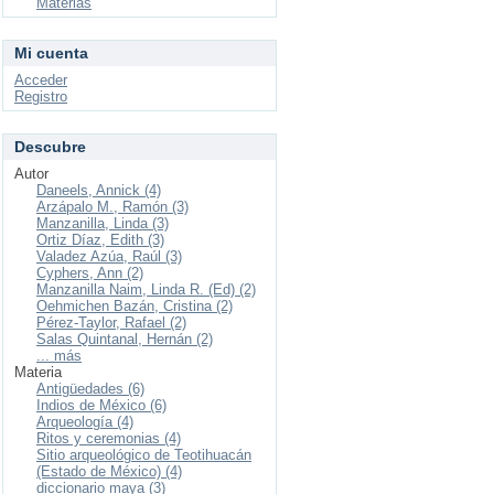
Materias
Mi cuenta
Acceder
Registro
Descubre
Autor
Daneels, Annick (4)
Arzápalo M., Ramón (3)
Manzanilla, Linda (3)
Ortiz Díaz, Edith (3)
Valadez Azúa, Raúl (3)
Cyphers, Ann (2)
Manzanilla Naim, Linda R. (Ed) (2)
Oehmichen Bazán, Cristina (2)
Pérez-Taylor, Rafael (2)
Salas Quintanal, Hernán (2)
... más
Materia
Antigüedades (6)
Indios de México (6)
Arqueología (4)
Ritos y ceremonias (4)
Sitio arqueológico de Teotihuacán
(Estado de México) (4)
diccionario maya (3)