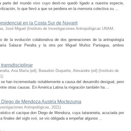
 parte del mundo vivo cuyo desti-no quedó ligado a nuestra especie,
lización, lo que llevó a que se perdiera en la memoria colectiva su ...
residencial en la Costa Sur de Nayarit
a, José Miguel
(
Instituto de Investigaciones Antropológicas UNAM
,
o de la evolución colaborativa de dos generaciones de la antropología
aría Salazar Peralta y la otra por Miguel Muñoz Paniagua, ambos
transdisciplinar
eralta, Ana María (ed)
;
Beaudoin Duquette, Alexandre (ed)
(
Instituto de
1
)
se han incrementado notablemente a causa del desarrollo desigual, pero
 entre otras causas. En América Latina la migración también ha ...
on Diego de Mendoza Austria Moctezuma
Investigaciones Antropológicas
,
2021
)
telolco el cacique don Diego de Mendoza, cuya tataranieta, acuciada por
 ­finales ­del ­siglo xvii, se vio obligada a empeñar algunos ...