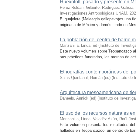
Huexolotl: pasado y presente en M
Pérez Roldán, Gilberto
;
Rodríguez Galicia,
Investigaciones Antropológicas UNAM
,
202
El guajolote (Meleagris gallopavo)es una f
originario de México y domésticado en Mes
La población del centro de barrio 
Manzanilla, Linda, ed
(
Instituto de Invest
Este nuevo volumen sobre Teopancazco abor
sus prácticas funerarias, las marcas de acti
Etnografías contemporáneas del po
Salas Quintanal, Hernán (ed)
(
Instituto de
Arquitectura mesoamericana de tie
Daneels, Annick (ed)
(
Instituto de Investi
El uso de los recursos naturales en
Manzanilla, Linda
;
Valadéz Azúa, Raúl
(
Ins
Este volumen presenta los resultados del
hallados en Teopancazco, un centro de barri