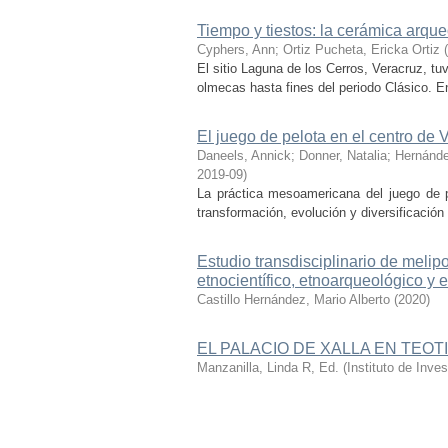
Tiempo y tiestos: la cerámica arqu
Cyphers, Ann
;
Ortiz Pucheta, Ericka Ortiz
(
El sitio Laguna de los Cerros, Veracruz, t
olmecas hasta fines del periodo Clásico. Enc
El juego de pelota en el centro de 
Daneels, Annick
;
Donner, Natalia
;
Hernánde
2019-09
)
La práctica mesoamericana del juego de p
transformación, evolución y diversificación
Estudio transdisciplinario de melipo
etnocientífico, etnoarqueológico y 
Castillo Hernández, Mario Alberto
(
2020
)
EL PALACIO DE XALLA EN TEO
Manzanilla, Linda R, Ed.
(
Instituto de Inv