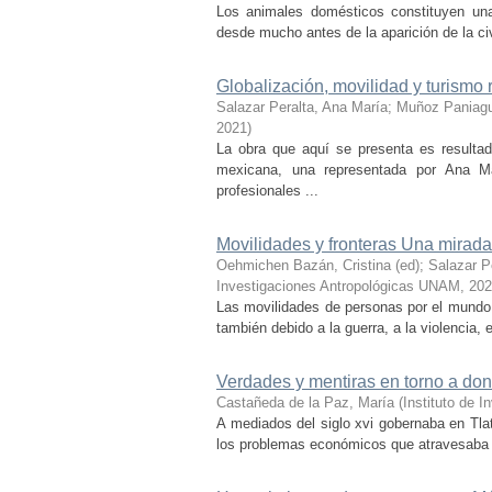
Los animales domésticos constituyen una
desde mucho antes de la aparición de la civi
Globalización, movilidad y turismo 
Salazar Peralta, Ana María
;
Muñoz Paniagu
2021
)
La obra que aquí se presenta es resultad
mexicana, una representada por Ana M
profesionales ...
Movilidades y fronteras Una mirada 
Oehmichen Bazán, Cristina (ed)
;
Salazar P
Investigaciones Antropológicas UNAM
,
202
Las movilidades de personas por el mundo 
también debido a la guerra, a la violencia,
Verdades y mentiras en torno a d
Castañeda de la Paz, María
(
Instituto de 
A mediados del siglo xvi gobernaba en Tla
los problemas económicos que atra­ve­sa­ba ­a