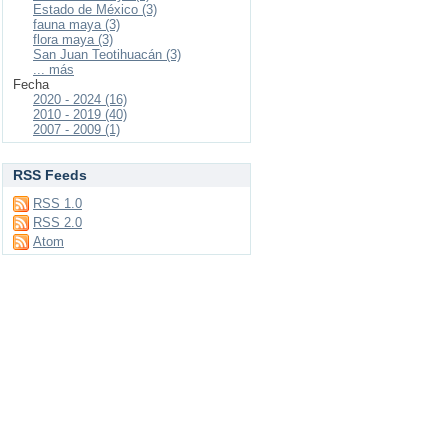
Estado de México (3)
fauna maya (3)
flora maya (3)
San Juan Teotihuacán (3)
... más
Fecha
2020 - 2024 (16)
2010 - 2019 (40)
2007 - 2009 (1)
RSS Feeds
RSS 1.0
RSS 2.0
Atom