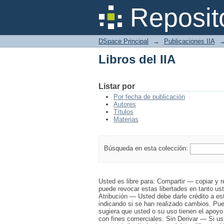
Libros del IIA
Reposit
DSpace Principal
→
Publicaciones IIA
Libros del IIA
Listar por
Por fecha de publicación
Autores
Títulos
Materias
Búsqueda en esta colección:
Usted es libre para: Compartir — copiar y re
puede revocar estas libertades en tanto ust
Atribución — Usted debe darle crédito a es
indicando si se han realizado cambios. Pue
sugiera que usted o su uso tienen el apoyo
con fines comerciales. Sin Derivar — Si us