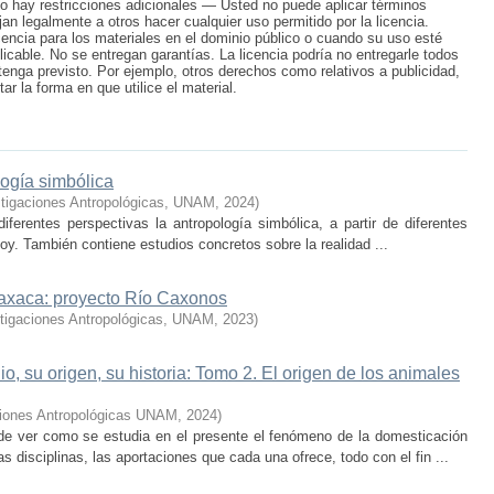
 No hay restricciones adicionales — Usted no puede aplicar términos
jan legalmente a otros hacer cualquier uso permitido por la licencia.
cencia para los materiales en el dominio público o cuando su uso esté
licable. No se entregan garantías. La licencia podría no entregarle todos
tenga previsto. Por ejemplo, otros derechos como relativos a publicidad,
r la forma en que utilice el material.
logía simbólica
estigaciones Antropológicas, UNAM
,
2024
)
iferentes perspectivas la antropología simbólica, a partir de diferentes
oy. También contiene estudios concretos sobre la realidad ...
Oaxaca: proyecto Río Caxonos
estigaciones Antropológicas, UNAM
,
2023
)
o, su origen, su historia: Tomo 2. El origen de los animales
aciones Antropológicas UNAM
,
2024
)
 de ver como se estudia en el presente el fenómeno de la domesticación
 disciplinas, las aportaciones que cada una ofrece, todo con el fin ...