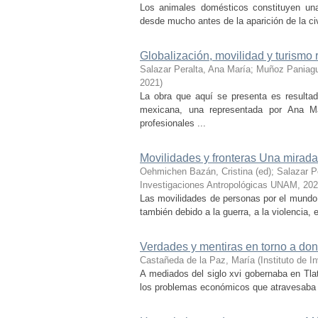
Los animales domésticos constituyen una
desde mucho antes de la aparición de la civi
Globalización, movilidad y turismo 
Salazar Peralta, Ana María
;
Muñoz Paniagu
2021
)
La obra que aquí se presenta es resultad
mexicana, una representada por Ana M
profesionales ...
Movilidades y fronteras Una mirada 
Oehmichen Bazán, Cristina (ed)
;
Salazar P
Investigaciones Antropológicas UNAM
,
202
Las movilidades de personas por el mundo 
también debido a la guerra, a la violencia,
Verdades y mentiras en torno a d
Castañeda de la Paz, María
(
Instituto de 
A mediados del siglo xvi gobernaba en Tla
los problemas económicos que atra­ve­sa­ba ­a