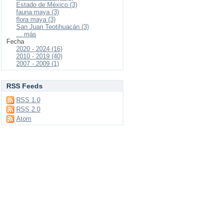
Estado de México (3)
fauna maya (3)
flora maya (3)
San Juan Teotihuacán (3)
... más
Fecha
2020 - 2024 (16)
2010 - 2019 (40)
2007 - 2009 (1)
RSS Feeds
RSS 1.0
RSS 2.0
Atom