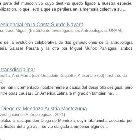
 parte del mundo vivo cuyo desti-no quedó ligado a nuestra especie,
lización, lo que llevó a que se perdiera en la memoria colectiva su ...
residencial en la Costa Sur de Nayarit
a, José Miguel
(
Instituto de Investigaciones Antropológicas UNAM
,
o de la evolución colaborativa de dos generaciones de la antropología
aría Salazar Peralta y la otra por Miguel Muñoz Paniagua, ambos
transdisciplinar
eralta, Ana María (ed)
;
Beaudoin Duquette, Alexandre (ed)
(
Instituto de
1
)
se han incrementado notablemente a causa del desarrollo desigual, pero
 entre otras causas. En América Latina la migración también ha ...
on Diego de Mendoza Austria Moctezuma
Investigaciones Antropológicas
,
2021
)
telolco el cacique don Diego de Mendoza, cuya tataranieta, acuciada por
 ­finales ­del ­siglo xvii, se vio obligada a empeñar algunos ...