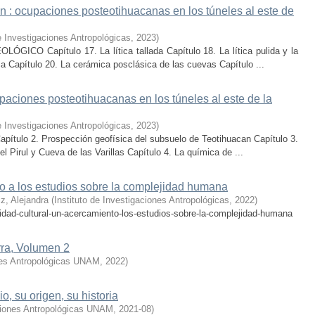
an : ocupaciones posteotihuacanas en los túneles al este de
de Investigaciones Antropológicas
,
2023
)
 Capítulo 17. La lítica tallada Capítulo 18. La lítica pulida y la
ca Capítulo 20. La cerámica posclásica de las cuevas Capítulo ...
paciones posteotihuacanas en los túneles al este de la
de Investigaciones Antropológicas
,
2023
)
apítulo 2. Prospección geofísica del subsuelo de Teotihuacan Capítulo 3.
 Pirul y Cueva de las Varillas Capítulo 4. La química de ...
to a los estudios sobre la complejidad humana
z, Alejandra
(
Instituto de Investigaciones Antropológicas
,
2022
)
idad-cultural-un-acercamiento-los-estudios-sobre-la-complejidad-humana
rra, Volumen 2
ones Antropológicas UNAM
,
2022
)
, su origen, su historia
aciones Antropológicas UNAM
,
2021-08
)