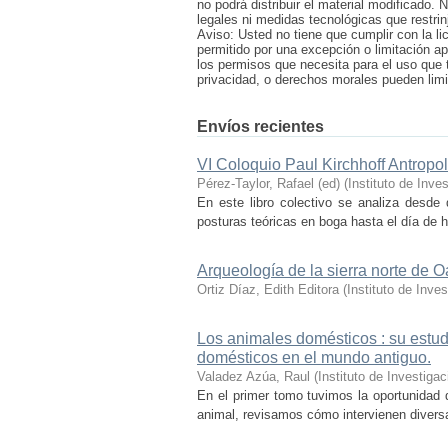
no podrá distribuir el material modificado.
legales ni medidas tecnológicas que restrin
Aviso: Usted no tiene que cumplir con la li
permitido por una excepción o limitación ap
los permisos que necesita para el uso que 
privacidad, o derechos morales pueden limita
Envíos recientes
VI Coloquio Paul Kirchhoff Antropo
Pérez-Taylor, Rafael (ed)
(
Instituto de Inv
En este libro colectivo se analiza desde d
posturas teóricas en boga hasta el día de h
Arqueología de la sierra norte de 
Ortiz Díaz, Edith Editora
(
Instituto de Inv
Los animales domésticos : su estudi
domésticos en el mundo antiguo.
Valadez Azúa, Raul
(
Instituto de Investig
En el primer tomo tuvimos la oportunidad
animal, revisamos cómo intervienen diversas