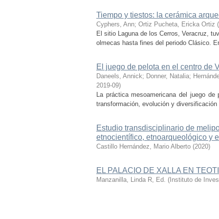
Tiempo y tiestos: la cerámica arqu
Cyphers, Ann
;
Ortiz Pucheta, Ericka Ortiz
(
El sitio Laguna de los Cerros, Veracruz, t
olmecas hasta fines del periodo Clásico. Enc
El juego de pelota en el centro de 
Daneels, Annick
;
Donner, Natalia
;
Hernánde
2019-09
)
La práctica mesoamericana del juego de p
transformación, evolución y diversificación
Estudio transdisciplinario de melipo
etnocientífico, etnoarqueológico y 
Castillo Hernández, Mario Alberto
(
2020
)
EL PALACIO DE XALLA EN TEO
Manzanilla, Linda R, Ed.
(
Instituto de Inv