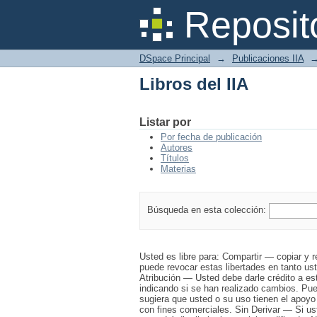
Libros del IIA
Reposit
DSpace Principal
→
Publicaciones IIA
Libros del IIA
Listar por
Por fecha de publicación
Autores
Títulos
Materias
Búsqueda en esta colección:
Usted es libre para: Compartir — copiar y re
puede revocar estas libertades en tanto ust
Atribución — Usted debe darle crédito a es
indicando si se han realizado cambios. Pue
sugiera que usted o su uso tienen el apoyo
con fines comerciales. Sin Derivar — Si us