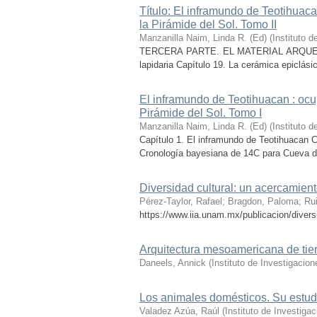
Título: El inframundo de Teotihuac
la Pirámide del Sol. Tomo II
Manzanilla Naim, Linda R. (Ed)
(
Instituto 
TERCERA PARTE. EL MATERIAL ARQUEOLÓGICO
lapidaria Capítulo 19. La cerámica epiclási
El inframundo de Teotihuacan : ocu
Pirámide del Sol. Tomo I
Manzanilla Naim, Linda R. (Ed)
(
Instituto 
Capítulo 1. El inframundo de Teotihuacan C
Cronología bayesiana de 14C para Cueva del
Diversidad cultural: un acercamien
Pérez-Taylor, Rafael
;
Bragdon, Paloma
;
Rui
https://www.iia.unam.mx/publicacion/divers
Arquitectura mesoamericana de tie
Daneels, Annick
(
Instituto de Investigaci
Los animales domésticos. Su estudio
Valadez Azúa, Raúl
(
Instituto de Investig