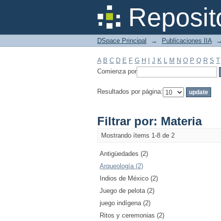
Filtrar por: Materia
Reposit
DSpace Principal
→
Publicaciones IIA
A
B
C
D
E
F
G
H
I
J
K
L
M
N
O
P
Q
R
S
T
Comienza por
Resultados por página:
Filtrar por: Materia
Mostrando ítems 1-8 de 2
Antigüedades (2)
Arqueología (2)
Indios de México (2)
Juego de pelota (2)
juego indígena (2)
Ritos y ceremonias (2)