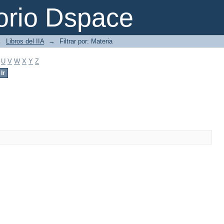
orio Dspace
→
Libros del IIA
→
Filtrar por: Materia
U
V
W
X
Y
Z