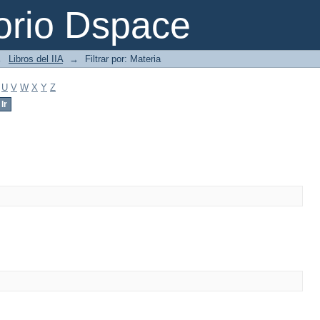
orio Dspace
→
Libros del IIA
→
Filtrar por: Materia
U
V
W
X
Y
Z