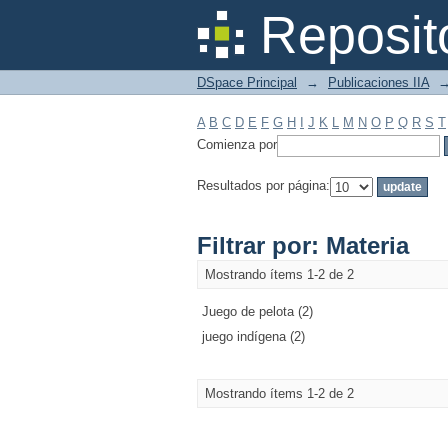
Filtrar por: Materia
Reposit
DSpace Principal
→
Publicaciones IIA
A
B
C
D
E
F
G
H
I
J
K
L
M
N
O
P
Q
R
S
T
Comienza por
Resultados por página:
Filtrar por: Materia
Mostrando ítems 1-2 de 2
Juego de pelota (2)
juego indígena (2)
Mostrando ítems 1-2 de 2