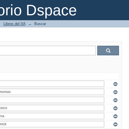
orio Dspace
→
Libros del IIA
→
Buscar