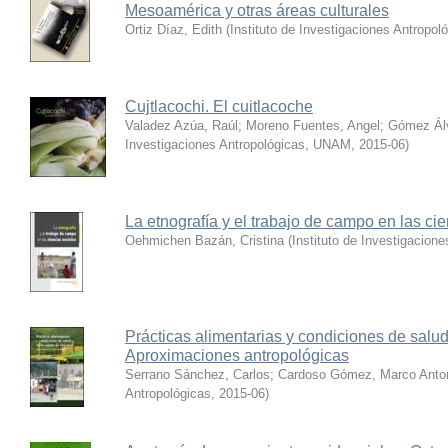
Mesoamérica y otras áreas culturales
Ortiz Díaz, Edith
(
Instituto de Investigaciones Antropol
Cujtlacochi. El cuitlacoche
Valadez Azúa, Raúl
;
Moreno Fuentes, Angel
;
Gómez Álv
Investigaciones Antropológicas, UNAM
,
2015-06
)
La etnografía y el trabajo de campo en las ci
Oehmichen Bazán, Cristina
(
Instituto de Investigacion
Prácticas alimentarias y condiciones de salud
Aproximaciones antropológicas
Serrano Sánchez, Carlos
;
Cardoso Gómez, Marco Anto
Antropológicas
,
2015-06
)