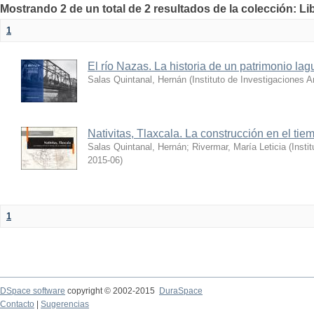
Mostrando 2 de un total de 2 resultados de la colección: Lib
1
El río Nazas. La historia de un patrimonio la
Salas Quintanal, Hernán
(
Instituto de Investigaciones
Nativitas, Tlaxcala. La construcción en el tiemp
Salas Quintanal, Hernán
;
Rivermar, María Leticia
(
Insti
2015-06
)
1
DSpace software
copyright © 2002-2015
DuraSpace
Contacto
|
Sugerencias