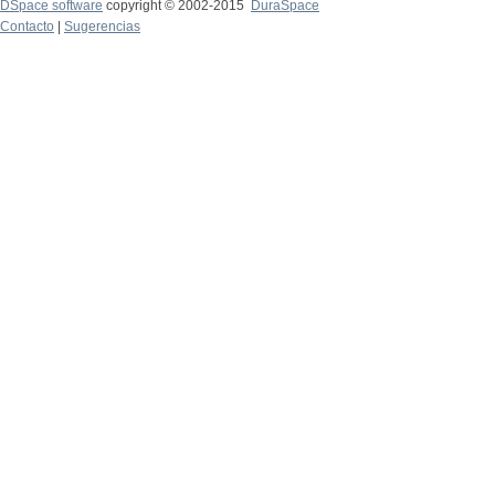
DSpace software
copyright © 2002-2015
DuraSpace
Contacto
|
Sugerencias