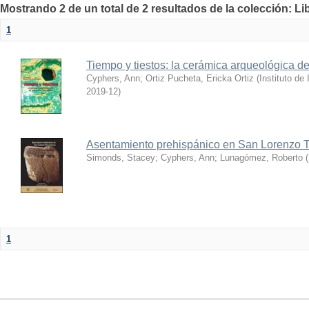
Mostrando 2 de un total de 2 resultados de la colección: Lib
1
Tiempo y tiestos: la cerámica arqueológica d
Cyphers, Ann
;
Ortiz Pucheta, Ericka Ortiz
(
Instituto d
2019-12
)
Asentamiento prehispánico en San Lorenzo T
Simonds, Stacey
;
Cyphers, Ann
;
Lunagómez, Roberto
(
1