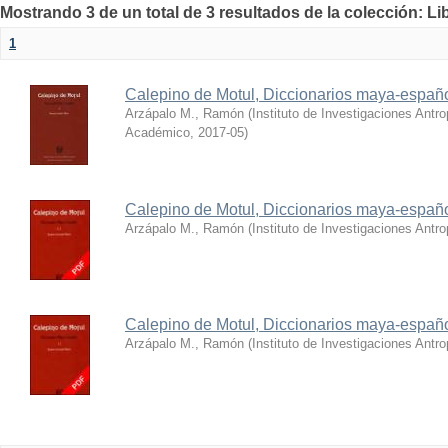
Mostrando 3 de un total de 3 resultados de la colección: Lib
1
Calepino de Motul, Diccionarios maya-españo
Arzápalo M., Ramón
(
Instituto de Investigaciones Antr
Académico
,
2017-05
)
Calepino de Motul, Diccionarios maya-españo
Arzápalo M., Ramón
(
Instituto de Investigaciones Ant
Calepino de Motul, Diccionarios maya-españo
Arzápalo M., Ramón
(
Instituto de Investigaciones Ant