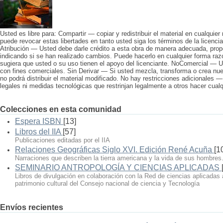
Usted es libre para: Compartir — copiar y redistribuir el material en cualquier
puede revocar estas libertades en tanto usted siga los términos de la licencia
Atribución — Usted debe darle crédito a esta obra de manera adecuada, propo
indicando si se han realizado cambios. Puede hacerlo en cualquier forma raz
sugiera que usted o su uso tienen el apoyo del licenciante. NoComercial — U
con fines comerciales. Sin Derivar — Si usted mezcla, transforma o crea nuev
no podrá distribuir el material modificado. No hay restricciones adicionales 
legales ni medidas tecnológicas que restrinjan legalmente a otros hacer cualqu
Colecciones en esta comunidad
Espera ISBN
[13]
Libros del IIA
[57]
Publicaciones editadas por el IIA
Relaciones Geográficas Siglo XVI. Edición René Acuña
[1
Narraciones que describen la tierra americana y la vida de sus hombres
SEMINARIO ANTROPOLOGÍA Y CIENCIAS APLICADAS
Libros de divulgación en colaboración con la Red de ciencias aplicadas 
patrimonio cultural del Consejo nacional de ciencia y Tecnología
Envíos recientes