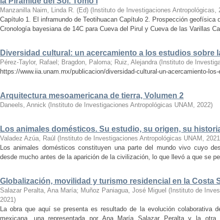
la Pirámide del Sol. Tomo I
Manzanilla Naim, Linda R. (Ed)
(
Instituto de Investigaciones Antropológicas
,
Capítulo 1. El inframundo de Teotihuacan Capítulo 2. Prospección geofísica 
Cronología bayesiana de 14C para Cueva del Pirul y Cueva de las Varillas Cap
Diversidad cultural: un acercamiento a los estudios sobre
Pérez-Taylor, Rafael
;
Bragdon, Paloma
;
Ruiz, Alejandra
(
Instituto de Investi
https://www.iia.unam.mx/publicacion/diversidad-cultural-un-acercamiento-los
Arquitectura mesoamericana de tierra, Volumen 2
Daneels, Annick
(
Instituto de Investigaciones Antropológicas UNAM
,
2022
)
Los animales domésticos. Su estudio, su origen, su histori
Valadez Azúa, Raúl
(
Instituto de Investigaciones Antropológicas UNAM
,
2021
Los animales domésticos constituyen una parte del mundo vivo cuyo dest
desde mucho antes de la aparición de la civilización, lo que llevó a que se pe
Globalización, movilidad y turismo residencial en la Costa 
Salazar Peralta, Ana María
;
Muñoz Paniagua, José Miguel
(
Instituto de Inv
2021
)
La obra que aquí se presenta es resultado de la evolución colaborativa d
mexicana, una representada por Ana María Salazar Peralta y la otr