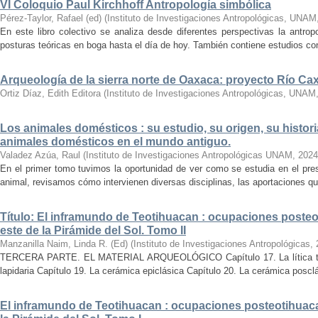
VI Coloquio Paul Kirchhoff Antropología simbólica
Pérez-Taylor, Rafael (ed)
(
Instituto de Investigaciones Antropológicas, UNAM
En este libro colectivo se analiza desde diferentes perspectivas la antropo
posturas teóricas en boga hasta el día de hoy. También contiene estudios conc
Arqueología de la sierra norte de Oaxaca: proyecto Río C
Ortiz Díaz, Edith Editora
(
Instituto de Investigaciones Antropológicas, UNAM
Los animales domésticos : su estudio, su origen, su histori
animales domésticos en el mundo antiguo.
Valadez Azúa, Raul
(
Instituto de Investigaciones Antropológicas UNAM
,
2024
En el primer tomo tuvimos la oportunidad de ver como se estudia en el pre
animal, revisamos cómo intervienen diversas disciplinas, las aportaciones que
Título: El inframundo de Teotihuacan : ocupaciones posteo
este de la Pirámide del Sol. Tomo II
Manzanilla Naim, Linda R. (Ed)
(
Instituto de Investigaciones Antropológicas
,
TERCERA PARTE. EL MATERIAL ARQUEOLÓGICO Capítulo 17. La lítica tallad
lapidaria Capítulo 19. La cerámica epiclásica Capítulo 20. La cerámica posclá
El inframundo de Teotihuacan : ocupaciones posteotihuacan