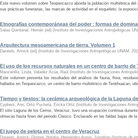
Este nuevo volumen sobre Teopancazco aborda la población multiétnica del c
sus prácticas funerarias, las marcas de actividad en el esqueleto, la exposició
Etnografías contemporáneas del poder : formas de domina
Salas Quintanal, Hernán (ed)
(
Instituto de Investigaciones Antropológicas U
Arquitectura mesoamericana de tierra. Volumen 1
Daneels, Annick (ed)
(
Instituto de Investigaciones Antropológicas UNAM
,
202
El uso de los recursos naturales en un centro de barrio de
Manzanilla, Linda
;
Valadéz Azúa, Raúl
(
Instituto de Investigaciones Antrop
Este volumen presenta los resultados del análisis de fauna, flora, residu
hallados en Teopancazco, un centro de barrio multiétnico de Teotihuacan, ubic
Tiempo y tiestos: la cerámica arqueológica de la Laguna de
Cyphers, Ann
;
Ortiz Pucheta, Ericka Ortiz
(
Instituto de Investigaciones Ant
El sitio Laguna de los Cerros, Veracruz, tuvo una ocupación continua durant
olmecas hasta fines del periodo Clásico. Enclavado en las faldas bajas de la s
El juego de pelota en el centro de Veracruz
Daneels, Annick
;
Donner, Natalia
;
Hernández Arana, Jonathan
(
Instituto de 