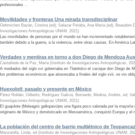
profesionales ...
Movilidades y fronteras Una mirada transdisciplinar
Oehmichen Bazán, Cristina (ed)
;
Salazar Peralta, Ana María (ed)
;
Beaudoin D
Investigaciones Antropológicas UNAM
,
2021
)
Las movilidades de personas por el mundo se han incrementado notablemente
también debido a la guerra, a la violencia, entre otras causas. En América Lat
Verdades y mentiras en torno a don Diego de Mendoza Au
Castañeda de la Paz, María
(
Instituto de Investigaciones Antropológicas
,
202
A mediados del siglo xvi gobernaba en Tlatelolco el cacique don Diego de M
los problemas económicos que atra­ve­sa­ba ­a ­finales ­del ­siglo xvii, se vio o
Huexolotl: pasado y presente en México
Pérez Roldán, Gilberto
;
Rodríguez Galicia, Bernardo
;
Medina, Andrés, ed
;
Va
Investigaciones Antropológicas UNAM
,
2021
)
El guajolote (Meleagris gallopavo)es una figura poco valorada por la mayorí
originario de México y domésticado en Mesoamérica, conquistó Europa y el r
La población del centro de barrio multiétnico de Teopanca
Manzanilla, Linda, ed
(
Instituto de Investigaciones Antropológicas UNAM
,
20