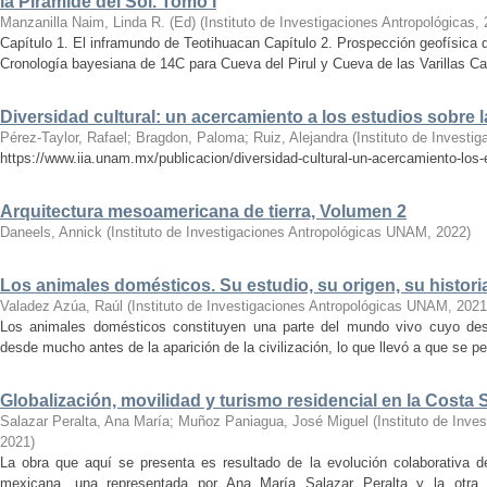
la Pirámide del Sol. Tomo I
Manzanilla Naim, Linda R. (Ed)
(
Instituto de Investigaciones Antropológicas
,
Capítulo 1. El inframundo de Teotihuacan Capítulo 2. Prospección geofísica 
Cronología bayesiana de 14C para Cueva del Pirul y Cueva de las Varillas Cap
Diversidad cultural: un acercamiento a los estudios sobre
Pérez-Taylor, Rafael
;
Bragdon, Paloma
;
Ruiz, Alejandra
(
Instituto de Investi
https://www.iia.unam.mx/publicacion/diversidad-cultural-un-acercamiento-los
Arquitectura mesoamericana de tierra, Volumen 2
Daneels, Annick
(
Instituto de Investigaciones Antropológicas UNAM
,
2022
)
Los animales domésticos. Su estudio, su origen, su histori
Valadez Azúa, Raúl
(
Instituto de Investigaciones Antropológicas UNAM
,
2021
Los animales domésticos constituyen una parte del mundo vivo cuyo dest
desde mucho antes de la aparición de la civilización, lo que llevó a que se pe
Globalización, movilidad y turismo residencial en la Costa 
Salazar Peralta, Ana María
;
Muñoz Paniagua, José Miguel
(
Instituto de Inv
2021
)
La obra que aquí se presenta es resultado de la evolución colaborativa d
mexicana, una representada por Ana María Salazar Peralta y la otr