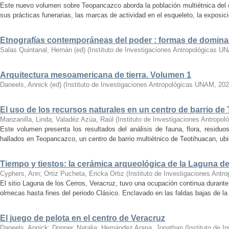
Este nuevo volumen sobre Teopancazco aborda la población multiétnica del c
sus prácticas funerarias, las marcas de actividad en el esqueleto, la exposició
Etnografías contemporáneas del poder : formas de domina
Salas Quintanal, Hernán (ed)
(
Instituto de Investigaciones Antropológicas U
Arquitectura mesoamericana de tierra. Volumen 1
Daneels, Annick (ed)
(
Instituto de Investigaciones Antropológicas UNAM
,
202
El uso de los recursos naturales en un centro de barrio de
Manzanilla, Linda
;
Valadéz Azúa, Raúl
(
Instituto de Investigaciones Antrop
Este volumen presenta los resultados del análisis de fauna, flora, residu
hallados en Teopancazco, un centro de barrio multiétnico de Teotihuacan, ubic
Tiempo y tiestos: la cerámica arqueológica de la Laguna de
Cyphers, Ann
;
Ortiz Pucheta, Ericka Ortiz
(
Instituto de Investigaciones Ant
El sitio Laguna de los Cerros, Veracruz, tuvo una ocupación continua durant
olmecas hasta fines del periodo Clásico. Enclavado en las faldas bajas de la s
El juego de pelota en el centro de Veracruz
Daneels, Annick
;
Donner, Natalia
;
Hernández Arana, Jonathan
(
Instituto de 