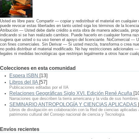
Usted es libre para: Compartir — copiar y redistribuir el material en cualquier
puede revocar estas libertades en tanto usted siga los términos de la licencia
Atribución — Usted debe darle crédito a esta obra de manera adecuada, propo
indicando si se han realizado cambios. Puede hacerlo en cualquier forma raz
sugiera que usted o su uso tienen el apoyo del licenciante. NoComercial — U
con fines comerciales. Sin Derivar — Si usted mezcla, transforma o crea nuev
no podrá distribuir el material modificado. No hay restricciones adicionales 
legales ni medidas tecnológicas que restrinjan legalmente a otros hacer cualqu
Colecciones en esta comunidad
Espera ISBN
[13]
Libros del IIA
[57]
Publicaciones editadas por el IIA
Relaciones Geográficas Siglo XVI. Edición René Acuña
[1
Narraciones que describen la tierra americana y la vida de sus hombres
SEMINARIO ANTROPOLOGÍA Y CIENCIAS APLICADAS
Libros de divulgación en colaboración con la Red de ciencias aplicadas 
patrimonio cultural del Consejo nacional de ciencia y Tecnología
Envíos recientes