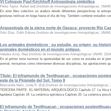
VI Coloquio Paul Kirchhoff Antropología simbólica
Pérez-Taylor, Rafael (ed)
(
Instituto de Investigaciones Antropológicas, UNAM
En este libro colectivo se analiza desde diferentes perspectivas la antropo
posturas teóricas en boga hasta el día de hoy. También contiene estudios conc
Arqueología de la sierra norte de Oaxaca: proyecto Río C
Ortiz Díaz, Edith Editora
(
Instituto de Investigaciones Antropológicas, UNAM
Los animales domésticos : su estudio, su origen, su histori
animales domésticos en el mundo antiguo.
Valadez Azúa, Raul
(
Instituto de Investigaciones Antropológicas UNAM
,
2024
En el primer tomo tuvimos la oportunidad de ver como se estudia en el pre
animal, revisamos cómo intervienen diversas disciplinas, las aportaciones que
Título: El inframundo de Teotihuacan : ocupaciones posteo
este de la Pirámide del Sol. Tomo II
Manzanilla Naim, Linda R. (Ed)
(
Instituto de Investigaciones Antropológicas
,
TERCERA PARTE. EL MATERIAL ARQUEOLÓGICO Capítulo 17. La lítica tallad
lapidaria Capítulo 19. La cerámica epiclásica Capítulo 20. La cerámica posclá
El inframundo de Teotihuacan : ocupaciones posteotihuacan