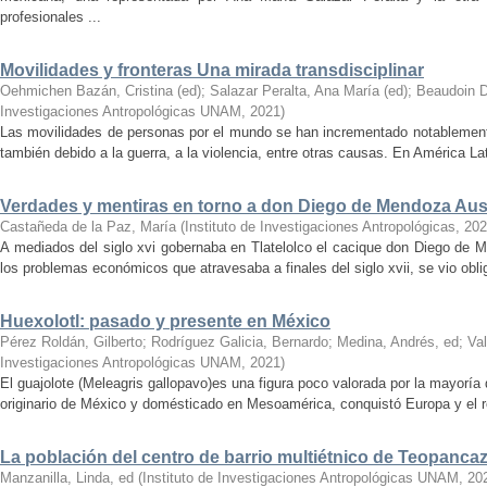
profesionales ...
Movilidades y fronteras Una mirada transdisciplinar
Oehmichen Bazán, Cristina (ed)
;
Salazar Peralta, Ana María (ed)
;
Beaudoin D
Investigaciones Antropológicas UNAM
,
2021
)
Las movilidades de personas por el mundo se han incrementado notablemente
también debido a la guerra, a la violencia, entre otras causas. En América Lat
Verdades y mentiras en torno a don Diego de Mendoza Au
Castañeda de la Paz, María
(
Instituto de Investigaciones Antropológicas
,
202
A mediados del siglo xvi gobernaba en Tlatelolco el cacique don Diego de M
los problemas económicos que atra­ve­sa­ba ­a ­finales ­del ­siglo xvii, se vio o
Huexolotl: pasado y presente en México
Pérez Roldán, Gilberto
;
Rodríguez Galicia, Bernardo
;
Medina, Andrés, ed
;
Va
Investigaciones Antropológicas UNAM
,
2021
)
El guajolote (Meleagris gallopavo)es una figura poco valorada por la mayorí
originario de México y domésticado en Mesoamérica, conquistó Europa y el r
La población del centro de barrio multiétnico de Teopanca
Manzanilla, Linda, ed
(
Instituto de Investigaciones Antropológicas UNAM
,
20