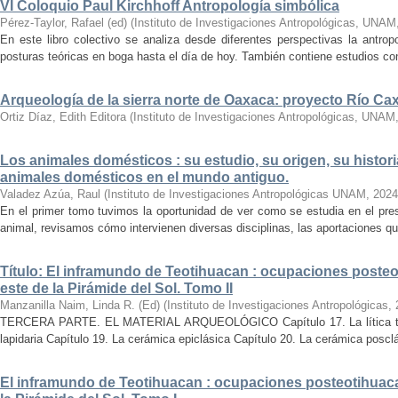
VI Coloquio Paul Kirchhoff Antropología simbólica
Pérez-Taylor, Rafael (ed)
(
Instituto de Investigaciones Antropológicas, UNAM
En este libro colectivo se analiza desde diferentes perspectivas la antropo
posturas teóricas en boga hasta el día de hoy. También contiene estudios conc
Arqueología de la sierra norte de Oaxaca: proyecto Río C
Ortiz Díaz, Edith Editora
(
Instituto de Investigaciones Antropológicas, UNAM
Los animales domésticos : su estudio, su origen, su histori
animales domésticos en el mundo antiguo.
Valadez Azúa, Raul
(
Instituto de Investigaciones Antropológicas UNAM
,
2024
En el primer tomo tuvimos la oportunidad de ver como se estudia en el pre
animal, revisamos cómo intervienen diversas disciplinas, las aportaciones que
Título: El inframundo de Teotihuacan : ocupaciones posteo
este de la Pirámide del Sol. Tomo II
Manzanilla Naim, Linda R. (Ed)
(
Instituto de Investigaciones Antropológicas
,
TERCERA PARTE. EL MATERIAL ARQUEOLÓGICO Capítulo 17. La lítica tallad
lapidaria Capítulo 19. La cerámica epiclásica Capítulo 20. La cerámica posclá
El inframundo de Teotihuacan : ocupaciones posteotihuacan