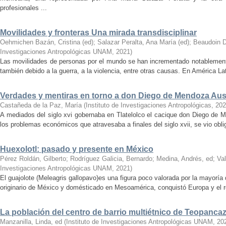
profesionales ...
Movilidades y fronteras Una mirada transdisciplinar
Oehmichen Bazán, Cristina (ed)
;
Salazar Peralta, Ana María (ed)
;
Beaudoin D
Investigaciones Antropológicas UNAM
,
2021
)
Las movilidades de personas por el mundo se han incrementado notablemente
también debido a la guerra, a la violencia, entre otras causas. En América Lat
Verdades y mentiras en torno a don Diego de Mendoza Au
Castañeda de la Paz, María
(
Instituto de Investigaciones Antropológicas
,
202
A mediados del siglo xvi gobernaba en Tlatelolco el cacique don Diego de M
los problemas económicos que atra­ve­sa­ba ­a ­finales ­del ­siglo xvii, se vio o
Huexolotl: pasado y presente en México
Pérez Roldán, Gilberto
;
Rodríguez Galicia, Bernardo
;
Medina, Andrés, ed
;
Va
Investigaciones Antropológicas UNAM
,
2021
)
El guajolote (Meleagris gallopavo)es una figura poco valorada por la mayorí
originario de México y domésticado en Mesoamérica, conquistó Europa y el r
La población del centro de barrio multiétnico de Teopanca
Manzanilla, Linda, ed
(
Instituto de Investigaciones Antropológicas UNAM
,
20