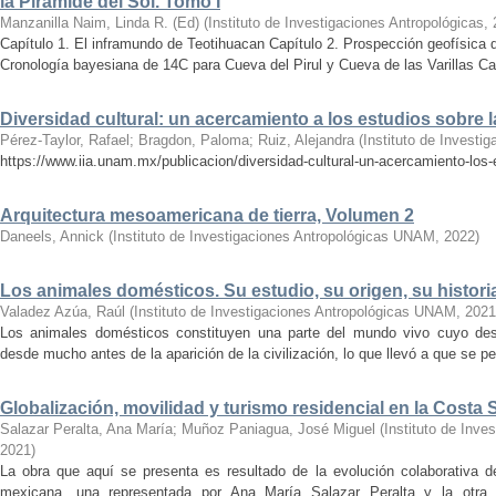
la Pirámide del Sol. Tomo I
Manzanilla Naim, Linda R. (Ed)
(
Instituto de Investigaciones Antropológicas
,
Capítulo 1. El inframundo de Teotihuacan Capítulo 2. Prospección geofísica 
Cronología bayesiana de 14C para Cueva del Pirul y Cueva de las Varillas Cap
Diversidad cultural: un acercamiento a los estudios sobre
Pérez-Taylor, Rafael
;
Bragdon, Paloma
;
Ruiz, Alejandra
(
Instituto de Investi
https://www.iia.unam.mx/publicacion/diversidad-cultural-un-acercamiento-los
Arquitectura mesoamericana de tierra, Volumen 2
Daneels, Annick
(
Instituto de Investigaciones Antropológicas UNAM
,
2022
)
Los animales domésticos. Su estudio, su origen, su histori
Valadez Azúa, Raúl
(
Instituto de Investigaciones Antropológicas UNAM
,
2021
Los animales domésticos constituyen una parte del mundo vivo cuyo dest
desde mucho antes de la aparición de la civilización, lo que llevó a que se pe
Globalización, movilidad y turismo residencial en la Costa 
Salazar Peralta, Ana María
;
Muñoz Paniagua, José Miguel
(
Instituto de Inv
2021
)
La obra que aquí se presenta es resultado de la evolución colaborativa d
mexicana, una representada por Ana María Salazar Peralta y la otr