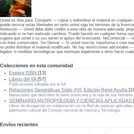
Usted es libre para: Compartir — copiar y redistribuir el material en cualquier
puede revocar estas libertades en tanto usted siga los términos de la licencia
Atribución — Usted debe darle crédito a esta obra de manera adecuada, propo
indicando si se han realizado cambios. Puede hacerlo en cualquier forma raz
sugiera que usted o su uso tienen el apoyo del licenciante. NoComercial — U
con fines comerciales. Sin Derivar — Si usted mezcla, transforma o crea nuev
no podrá distribuir el material modificado. No hay restricciones adicionales 
legales ni medidas tecnológicas que restrinjan legalmente a otros hacer cualqu
Colecciones en esta comunidad
Espera ISBN
[13]
Libros del IIA
[57]
Publicaciones editadas por el IIA
Relaciones Geográficas Siglo XVI. Edición René Acuña
[1
Narraciones que describen la tierra americana y la vida de sus hombres
SEMINARIO ANTROPOLOGÍA Y CIENCIAS APLICADAS
Libros de divulgación en colaboración con la Red de ciencias aplicadas 
patrimonio cultural del Consejo nacional de ciencia y Tecnología
Envíos recientes