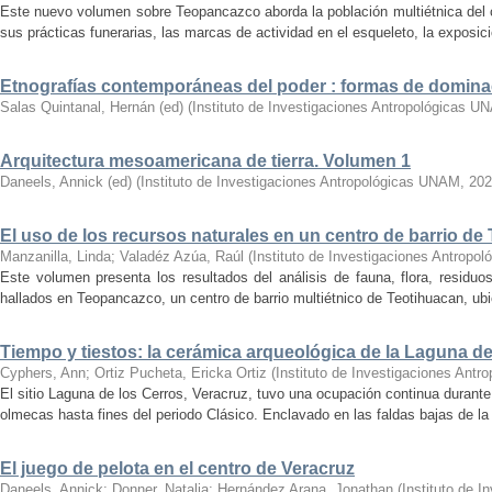
Este nuevo volumen sobre Teopancazco aborda la población multiétnica del c
sus prácticas funerarias, las marcas de actividad en el esqueleto, la exposició
Etnografías contemporáneas del poder : formas de domina
Salas Quintanal, Hernán (ed)
(
Instituto de Investigaciones Antropológicas U
Arquitectura mesoamericana de tierra. Volumen 1
Daneels, Annick (ed)
(
Instituto de Investigaciones Antropológicas UNAM
,
202
El uso de los recursos naturales en un centro de barrio de
Manzanilla, Linda
;
Valadéz Azúa, Raúl
(
Instituto de Investigaciones Antrop
Este volumen presenta los resultados del análisis de fauna, flora, residu
hallados en Teopancazco, un centro de barrio multiétnico de Teotihuacan, ubic
Tiempo y tiestos: la cerámica arqueológica de la Laguna de
Cyphers, Ann
;
Ortiz Pucheta, Ericka Ortiz
(
Instituto de Investigaciones Ant
El sitio Laguna de los Cerros, Veracruz, tuvo una ocupación continua durant
olmecas hasta fines del periodo Clásico. Enclavado en las faldas bajas de la s
El juego de pelota en el centro de Veracruz
Daneels, Annick
;
Donner, Natalia
;
Hernández Arana, Jonathan
(
Instituto de 