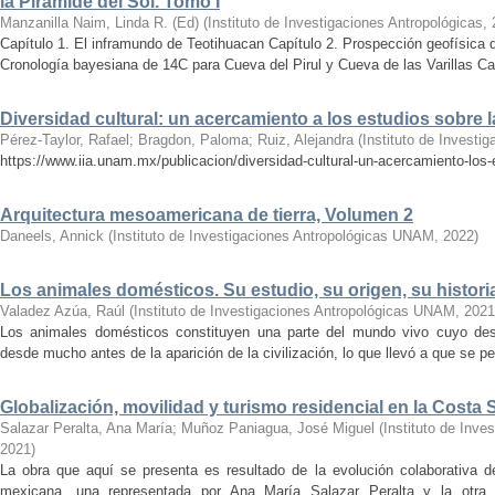
la Pirámide del Sol. Tomo I
Manzanilla Naim, Linda R. (Ed)
(
Instituto de Investigaciones Antropológicas
,
Capítulo 1. El inframundo de Teotihuacan Capítulo 2. Prospección geofísica 
Cronología bayesiana de 14C para Cueva del Pirul y Cueva de las Varillas Cap
Diversidad cultural: un acercamiento a los estudios sobre
Pérez-Taylor, Rafael
;
Bragdon, Paloma
;
Ruiz, Alejandra
(
Instituto de Investi
https://www.iia.unam.mx/publicacion/diversidad-cultural-un-acercamiento-los
Arquitectura mesoamericana de tierra, Volumen 2
Daneels, Annick
(
Instituto de Investigaciones Antropológicas UNAM
,
2022
)
Los animales domésticos. Su estudio, su origen, su histori
Valadez Azúa, Raúl
(
Instituto de Investigaciones Antropológicas UNAM
,
2021
Los animales domésticos constituyen una parte del mundo vivo cuyo dest
desde mucho antes de la aparición de la civilización, lo que llevó a que se pe
Globalización, movilidad y turismo residencial en la Costa 
Salazar Peralta, Ana María
;
Muñoz Paniagua, José Miguel
(
Instituto de Inv
2021
)
La obra que aquí se presenta es resultado de la evolución colaborativa d
mexicana, una representada por Ana María Salazar Peralta y la otr