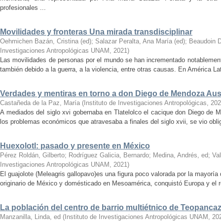
profesionales ...
Movilidades y fronteras Una mirada transdisciplinar
Oehmichen Bazán, Cristina (ed)
;
Salazar Peralta, Ana María (ed)
;
Beaudoin D
Investigaciones Antropológicas UNAM
,
2021
)
Las movilidades de personas por el mundo se han incrementado notablemente
también debido a la guerra, a la violencia, entre otras causas. En América Lat
Verdades y mentiras en torno a don Diego de Mendoza Au
Castañeda de la Paz, María
(
Instituto de Investigaciones Antropológicas
,
202
A mediados del siglo xvi gobernaba en Tlatelolco el cacique don Diego de M
los problemas económicos que atra­ve­sa­ba ­a ­finales ­del ­siglo xvii, se vio o
Huexolotl: pasado y presente en México
Pérez Roldán, Gilberto
;
Rodríguez Galicia, Bernardo
;
Medina, Andrés, ed
;
Va
Investigaciones Antropológicas UNAM
,
2021
)
El guajolote (Meleagris gallopavo)es una figura poco valorada por la mayorí
originario de México y domésticado en Mesoamérica, conquistó Europa y el r
La población del centro de barrio multiétnico de Teopanca
Manzanilla, Linda, ed
(
Instituto de Investigaciones Antropológicas UNAM
,
20