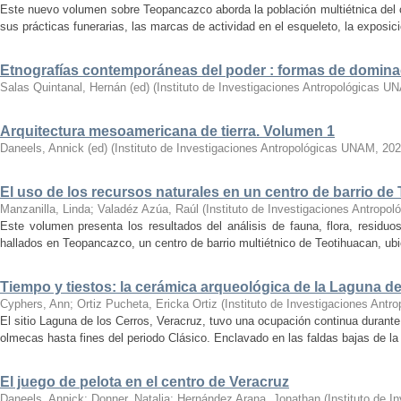
Este nuevo volumen sobre Teopancazco aborda la población multiétnica del c
sus prácticas funerarias, las marcas de actividad en el esqueleto, la exposició
Etnografías contemporáneas del poder : formas de domina
Salas Quintanal, Hernán (ed)
(
Instituto de Investigaciones Antropológicas U
Arquitectura mesoamericana de tierra. Volumen 1
Daneels, Annick (ed)
(
Instituto de Investigaciones Antropológicas UNAM
,
202
El uso de los recursos naturales en un centro de barrio de
Manzanilla, Linda
;
Valadéz Azúa, Raúl
(
Instituto de Investigaciones Antrop
Este volumen presenta los resultados del análisis de fauna, flora, residu
hallados en Teopancazco, un centro de barrio multiétnico de Teotihuacan, ubic
Tiempo y tiestos: la cerámica arqueológica de la Laguna de
Cyphers, Ann
;
Ortiz Pucheta, Ericka Ortiz
(
Instituto de Investigaciones Ant
El sitio Laguna de los Cerros, Veracruz, tuvo una ocupación continua durant
olmecas hasta fines del periodo Clásico. Enclavado en las faldas bajas de la s
El juego de pelota en el centro de Veracruz
Daneels, Annick
;
Donner, Natalia
;
Hernández Arana, Jonathan
(
Instituto de 