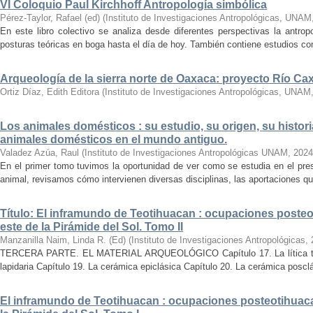
VI Coloquio Paul Kirchhoff Antropología simbólica
Pérez-Taylor, Rafael (ed)
(
Instituto de Investigaciones Antropológicas, UNAM
En este libro colectivo se analiza desde diferentes perspectivas la antropo
posturas teóricas en boga hasta el día de hoy. También contiene estudios conc
Arqueología de la sierra norte de Oaxaca: proyecto Río C
Ortiz Díaz, Edith Editora
(
Instituto de Investigaciones Antropológicas, UNAM
Los animales domésticos : su estudio, su origen, su histori
animales domésticos en el mundo antiguo.
Valadez Azúa, Raul
(
Instituto de Investigaciones Antropológicas UNAM
,
2024
En el primer tomo tuvimos la oportunidad de ver como se estudia en el pre
animal, revisamos cómo intervienen diversas disciplinas, las aportaciones que
Título: El inframundo de Teotihuacan : ocupaciones posteo
este de la Pirámide del Sol. Tomo II
Manzanilla Naim, Linda R. (Ed)
(
Instituto de Investigaciones Antropológicas
,
TERCERA PARTE. EL MATERIAL ARQUEOLÓGICO Capítulo 17. La lítica tallad
lapidaria Capítulo 19. La cerámica epiclásica Capítulo 20. La cerámica posclá
El inframundo de Teotihuacan : ocupaciones posteotihuacan