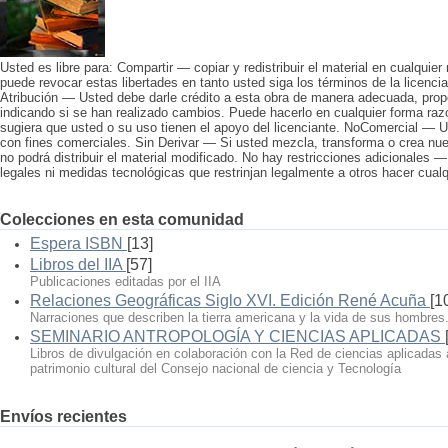
Usted es libre para: Compartir — copiar y redistribuir el material en cualquier
puede revocar estas libertades en tanto usted siga los términos de la licencia
Atribución — Usted debe darle crédito a esta obra de manera adecuada, propo
indicando si se han realizado cambios. Puede hacerlo en cualquier forma raz
sugiera que usted o su uso tienen el apoyo del licenciante. NoComercial — U
con fines comerciales. Sin Derivar — Si usted mezcla, transforma o crea nuev
no podrá distribuir el material modificado. No hay restricciones adicionales 
legales ni medidas tecnológicas que restrinjan legalmente a otros hacer cualqu
Colecciones en esta comunidad
Espera ISBN
[13]
Libros del IIA
[57]
Publicaciones editadas por el IIA
Relaciones Geográficas Siglo XVI. Edición René Acuña
[1
Narraciones que describen la tierra americana y la vida de sus hombres
SEMINARIO ANTROPOLOGÍA Y CIENCIAS APLICADAS
Libros de divulgación en colaboración con la Red de ciencias aplicadas 
patrimonio cultural del Consejo nacional de ciencia y Tecnología
Envíos recientes