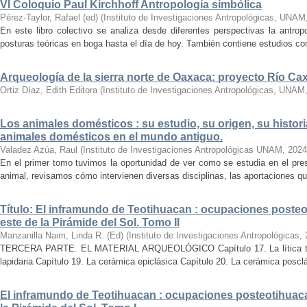
VI Coloquio Paul Kirchhoff Antropología simbólica
Pérez-Taylor, Rafael (ed)
(
Instituto de Investigaciones Antropológicas, UNAM
En este libro colectivo se analiza desde diferentes perspectivas la antropo
posturas teóricas en boga hasta el día de hoy. También contiene estudios conc
Arqueología de la sierra norte de Oaxaca: proyecto Río C
Ortiz Díaz, Edith Editora
(
Instituto de Investigaciones Antropológicas, UNAM
Los animales domésticos : su estudio, su origen, su histori
animales domésticos en el mundo antiguo.
Valadez Azúa, Raul
(
Instituto de Investigaciones Antropológicas UNAM
,
2024
En el primer tomo tuvimos la oportunidad de ver como se estudia en el pre
animal, revisamos cómo intervienen diversas disciplinas, las aportaciones que
Título: El inframundo de Teotihuacan : ocupaciones posteo
este de la Pirámide del Sol. Tomo II
Manzanilla Naim, Linda R. (Ed)
(
Instituto de Investigaciones Antropológicas
,
TERCERA PARTE. EL MATERIAL ARQUEOLÓGICO Capítulo 17. La lítica tallad
lapidaria Capítulo 19. La cerámica epiclásica Capítulo 20. La cerámica posclá
El inframundo de Teotihuacan : ocupaciones posteotihuacan