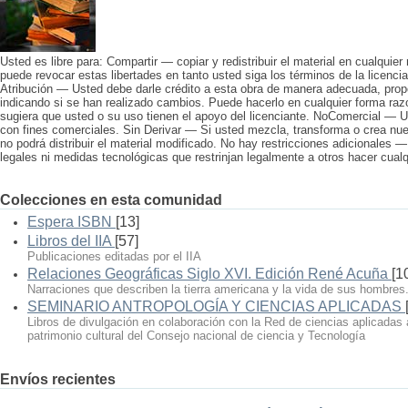
Usted es libre para: Compartir — copiar y redistribuir el material en cualquier
puede revocar estas libertades en tanto usted siga los términos de la licencia
Atribución — Usted debe darle crédito a esta obra de manera adecuada, propo
indicando si se han realizado cambios. Puede hacerlo en cualquier forma raz
sugiera que usted o su uso tienen el apoyo del licenciante. NoComercial — U
con fines comerciales. Sin Derivar — Si usted mezcla, transforma o crea nuev
no podrá distribuir el material modificado. No hay restricciones adicionales 
legales ni medidas tecnológicas que restrinjan legalmente a otros hacer cualqu
Colecciones en esta comunidad
Espera ISBN
[13]
Libros del IIA
[57]
Publicaciones editadas por el IIA
Relaciones Geográficas Siglo XVI. Edición René Acuña
[1
Narraciones que describen la tierra americana y la vida de sus hombres
SEMINARIO ANTROPOLOGÍA Y CIENCIAS APLICADAS
Libros de divulgación en colaboración con la Red de ciencias aplicadas 
patrimonio cultural del Consejo nacional de ciencia y Tecnología
Envíos recientes