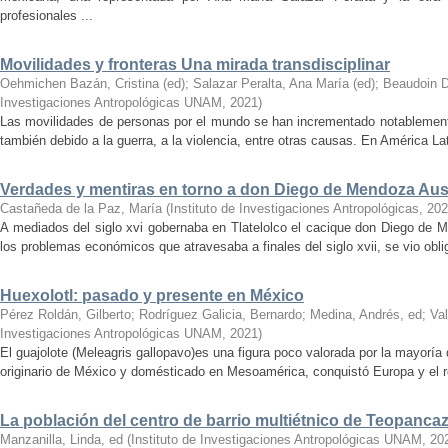
profesionales ...
Movilidades y fronteras Una mirada transdisciplinar
Oehmichen Bazán, Cristina (ed)
;
Salazar Peralta, Ana María (ed)
;
Beaudoin D
Investigaciones Antropológicas UNAM
,
2021
)
Las movilidades de personas por el mundo se han incrementado notablemente
también debido a la guerra, a la violencia, entre otras causas. En América Lat
Verdades y mentiras en torno a don Diego de Mendoza Au
Castañeda de la Paz, María
(
Instituto de Investigaciones Antropológicas
,
202
A mediados del siglo xvi gobernaba en Tlatelolco el cacique don Diego de M
los problemas económicos que atra­ve­sa­ba ­a ­finales ­del ­siglo xvii, se vio o
Huexolotl: pasado y presente en México
Pérez Roldán, Gilberto
;
Rodríguez Galicia, Bernardo
;
Medina, Andrés, ed
;
Va
Investigaciones Antropológicas UNAM
,
2021
)
El guajolote (Meleagris gallopavo)es una figura poco valorada por la mayorí
originario de México y domésticado en Mesoamérica, conquistó Europa y el r
La población del centro de barrio multiétnico de Teopanca
Manzanilla, Linda, ed
(
Instituto de Investigaciones Antropológicas UNAM
,
20