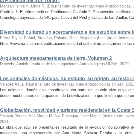
la Pirámide del Sol. Tomo I
Manzanilla Naim, Linda R. (Ed)
(
Instituto de Investigaciones Antropológicas
,
Capítulo 1. El inframundo de Teotihuacan Capítulo 2. Prospección geofísica 
Cronología bayesiana de 14C para Cueva del Pirul y Cueva de las Varillas Cap
Diversidad cultural: un acercamiento a los estudios sobre
Pérez-Taylor, Rafael
;
Bragdon, Paloma
;
Ruiz, Alejandra
(
Instituto de Investi
https://www.iia.unam.mx/publicacion/diversidad-cultural-un-acercamiento-los
Arquitectura mesoamericana de tierra, Volumen 2
Daneels, Annick
(
Instituto de Investigaciones Antropológicas UNAM
,
2022
)
Los animales domésticos. Su estudio, su origen, su histori
Valadez Azúa, Raúl
(
Instituto de Investigaciones Antropológicas UNAM
,
2021
Los animales domésticos constituyen una parte del mundo vivo cuyo dest
desde mucho antes de la aparición de la civilización, lo que llevó a que se pe
Globalización, movilidad y turismo residencial en la Costa 
Salazar Peralta, Ana María
;
Muñoz Paniagua, José Miguel
(
Instituto de Inv
2021
)
La obra que aquí se presenta es resultado de la evolución colaborativa d
mexicana, una representada por Ana María Salazar Peralta y la otr