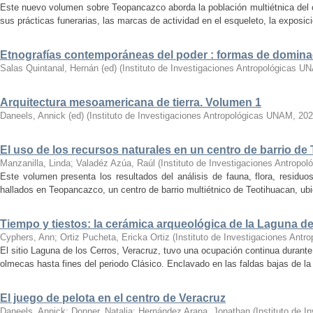
Este nuevo volumen sobre Teopancazco aborda la población multiétnica del c
sus prácticas funerarias, las marcas de actividad en el esqueleto, la exposició
Etnografías contemporáneas del poder : formas de domina
Salas Quintanal, Hernán (ed)
(
Instituto de Investigaciones Antropológicas U
Arquitectura mesoamericana de tierra. Volumen 1
Daneels, Annick (ed)
(
Instituto de Investigaciones Antropológicas UNAM
,
202
El uso de los recursos naturales en un centro de barrio de
Manzanilla, Linda
;
Valadéz Azúa, Raúl
(
Instituto de Investigaciones Antrop
Este volumen presenta los resultados del análisis de fauna, flora, residu
hallados en Teopancazco, un centro de barrio multiétnico de Teotihuacan, ubic
Tiempo y tiestos: la cerámica arqueológica de la Laguna de
Cyphers, Ann
;
Ortiz Pucheta, Ericka Ortiz
(
Instituto de Investigaciones Ant
El sitio Laguna de los Cerros, Veracruz, tuvo una ocupación continua durant
olmecas hasta fines del periodo Clásico. Enclavado en las faldas bajas de la s
El juego de pelota en el centro de Veracruz
Daneels, Annick
;
Donner, Natalia
;
Hernández Arana, Jonathan
(
Instituto de 