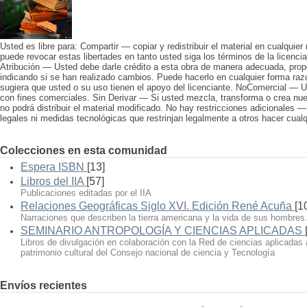
Usted es libre para: Compartir — copiar y redistribuir el material en cualquier
puede revocar estas libertades en tanto usted siga los términos de la licencia
Atribución — Usted debe darle crédito a esta obra de manera adecuada, propo
indicando si se han realizado cambios. Puede hacerlo en cualquier forma raz
sugiera que usted o su uso tienen el apoyo del licenciante. NoComercial — U
con fines comerciales. Sin Derivar — Si usted mezcla, transforma o crea nuev
no podrá distribuir el material modificado. No hay restricciones adicionales 
legales ni medidas tecnológicas que restrinjan legalmente a otros hacer cualqu
Colecciones en esta comunidad
Espera ISBN
[13]
Libros del IIA
[57]
Publicaciones editadas por el IIA
Relaciones Geográficas Siglo XVI. Edición René Acuña
[1
Narraciones que describen la tierra americana y la vida de sus hombres
SEMINARIO ANTROPOLOGÍA Y CIENCIAS APLICADAS
Libros de divulgación en colaboración con la Red de ciencias aplicadas 
patrimonio cultural del Consejo nacional de ciencia y Tecnología
Envíos recientes