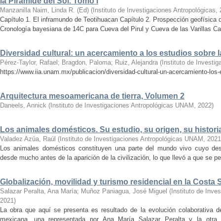
la Pirámide del Sol. Tomo I
Manzanilla Naim, Linda R. (Ed)
(
Instituto de Investigaciones Antropológicas
,
Capítulo 1. El inframundo de Teotihuacan Capítulo 2. Prospección geofísica 
Cronología bayesiana de 14C para Cueva del Pirul y Cueva de las Varillas Cap
Diversidad cultural: un acercamiento a los estudios sobre
Pérez-Taylor, Rafael
;
Bragdon, Paloma
;
Ruiz, Alejandra
(
Instituto de Investi
https://www.iia.unam.mx/publicacion/diversidad-cultural-un-acercamiento-los
Arquitectura mesoamericana de tierra, Volumen 2
Daneels, Annick
(
Instituto de Investigaciones Antropológicas UNAM
,
2022
)
Los animales domésticos. Su estudio, su origen, su histori
Valadez Azúa, Raúl
(
Instituto de Investigaciones Antropológicas UNAM
,
2021
Los animales domésticos constituyen una parte del mundo vivo cuyo dest
desde mucho antes de la aparición de la civilización, lo que llevó a que se pe
Globalización, movilidad y turismo residencial en la Costa 
Salazar Peralta, Ana María
;
Muñoz Paniagua, José Miguel
(
Instituto de Inv
2021
)
La obra que aquí se presenta es resultado de la evolución colaborativa d
mexicana, una representada por Ana María Salazar Peralta y la otr