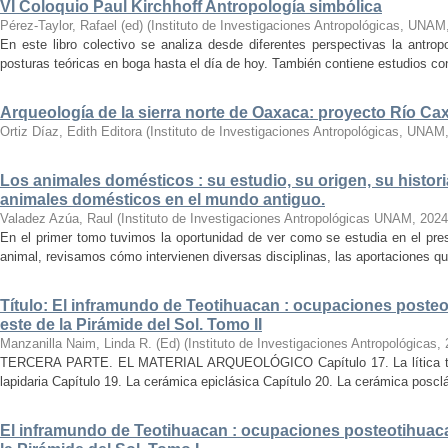
VI Coloquio Paul Kirchhoff Antropología simbólica
Pérez-Taylor, Rafael (ed)
(
Instituto de Investigaciones Antropológicas, UNAM
En este libro colectivo se analiza desde diferentes perspectivas la antropo
posturas teóricas en boga hasta el día de hoy. También contiene estudios conc
Arqueología de la sierra norte de Oaxaca: proyecto Río C
Ortiz Díaz, Edith Editora
(
Instituto de Investigaciones Antropológicas, UNAM
Los animales domésticos : su estudio, su origen, su histori
animales domésticos en el mundo antiguo.
Valadez Azúa, Raul
(
Instituto de Investigaciones Antropológicas UNAM
,
2024
En el primer tomo tuvimos la oportunidad de ver como se estudia en el pre
animal, revisamos cómo intervienen diversas disciplinas, las aportaciones que
Título: El inframundo de Teotihuacan : ocupaciones posteo
este de la Pirámide del Sol. Tomo II
Manzanilla Naim, Linda R. (Ed)
(
Instituto de Investigaciones Antropológicas
,
TERCERA PARTE. EL MATERIAL ARQUEOLÓGICO Capítulo 17. La lítica tallad
lapidaria Capítulo 19. La cerámica epiclásica Capítulo 20. La cerámica posclá
El inframundo de Teotihuacan : ocupaciones posteotihuacan