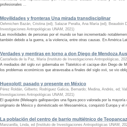
profesionales ...
Movilidades y fronteras Una mirada transdisciplinar
Oehmichen Bazán, Cristina (ed)
;
Salazar Peralta, Ana María (ed)
;
Beaudoin D
Investigaciones Antropológicas UNAM
,
2021
)
Las movilidades de personas por el mundo se han incrementado notablemente
también debido a la guerra, a la violencia, entre otras causas. En América Lat
Verdades y mentiras en torno a don Diego de Mendoza Au
Castañeda de la Paz, María
(
Instituto de Investigaciones Antropológicas
,
202
A mediados del siglo xvi gobernaba en Tlatelolco el cacique don Diego de M
los problemas económicos que atra­ve­sa­ba ­a ­finales ­del ­siglo xvii, se vio o
Huexolotl: pasado y presente en México
Pérez Roldán, Gilberto
;
Rodríguez Galicia, Bernardo
;
Medina, Andrés, ed
;
Va
Investigaciones Antropológicas UNAM
,
2021
)
El guajolote (Meleagris gallopavo)es una figura poco valorada por la mayorí
originario de México y domésticado en Mesoamérica, conquistó Europa y el r
La población del centro de barrio multiétnico de Teopanca
Manzanilla, Linda, ed
(
Instituto de Investigaciones Antropológicas UNAM
,
20