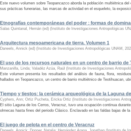
Este nuevo volumen sobre Teopancazco aborda la población multiétnica del c
sus prácticas funerarias, las marcas de actividad en el esqueleto, la exposició
Etnografías contemporáneas del poder : formas de domina
Salas Quintanal, Hernán (ed)
(
Instituto de Investigaciones Antropológicas U
Arquitectura mesoamericana de tierra. Volumen 1
Daneels, Annick (ed)
(
Instituto de Investigaciones Antropológicas UNAM
,
202
El uso de los recursos naturales en un centro de barrio de
Manzanilla, Linda
;
Valadéz Azúa, Raúl
(
Instituto de Investigaciones Antrop
Este volumen presenta los resultados del análisis de fauna, flora, residu
hallados en Teopancazco, un centro de barrio multiétnico de Teotihuacan, ubic
Tiempo y tiestos: la cerámica arqueológica de la Laguna de
Cyphers, Ann
;
Ortiz Pucheta, Ericka Ortiz
(
Instituto de Investigaciones Ant
El sitio Laguna de los Cerros, Veracruz, tuvo una ocupación continua durant
olmecas hasta fines del periodo Clásico. Enclavado en las faldas bajas de la s
El juego de pelota en el centro de Veracruz
Daneels, Annick
;
Donner, Natalia
;
Hernández Arana, Jonathan
(
Instituto de 