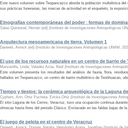
Este nuevo volumen sobre Teopancazco aborda la población multiétnica del c
sus prácticas funerarias, las marcas de actividad en el esqueleto, la exposició
Etnografías contemporáneas del poder : formas de domina
Salas Quintanal, Hernán (ed)
(
Instituto de Investigaciones Antropológicas U
Arquitectura mesoamericana de tierra. Volumen 1
Daneels, Annick (ed)
(
Instituto de Investigaciones Antropológicas UNAM
,
202
El uso de los recursos naturales en un centro de barrio de
Manzanilla, Linda
;
Valadéz Azúa, Raúl
(
Instituto de Investigaciones Antrop
Este volumen presenta los resultados del análisis de fauna, flora, residu
hallados en Teopancazco, un centro de barrio multiétnico de Teotihuacan, ubic
Tiempo y tiestos: la cerámica arqueológica de la Laguna de
Cyphers, Ann
;
Ortiz Pucheta, Ericka Ortiz
(
Instituto de Investigaciones Ant
El sitio Laguna de los Cerros, Veracruz, tuvo una ocupación continua durant
olmecas hasta fines del periodo Clásico. Enclavado en las faldas bajas de la s
El juego de pelota en el centro de Veracruz
Daneels, Annick
;
Donner, Natalia
;
Hernández Arana, Jonathan
(
Instituto de 