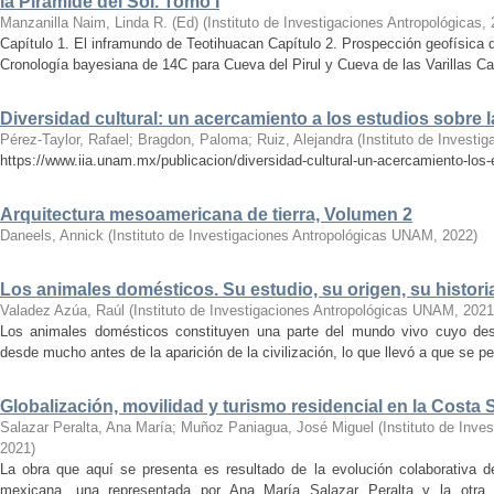
la Pirámide del Sol. Tomo I
Manzanilla Naim, Linda R. (Ed)
(
Instituto de Investigaciones Antropológicas
,
Capítulo 1. El inframundo de Teotihuacan Capítulo 2. Prospección geofísica 
Cronología bayesiana de 14C para Cueva del Pirul y Cueva de las Varillas Cap
Diversidad cultural: un acercamiento a los estudios sobre
Pérez-Taylor, Rafael
;
Bragdon, Paloma
;
Ruiz, Alejandra
(
Instituto de Investi
https://www.iia.unam.mx/publicacion/diversidad-cultural-un-acercamiento-los
Arquitectura mesoamericana de tierra, Volumen 2
Daneels, Annick
(
Instituto de Investigaciones Antropológicas UNAM
,
2022
)
Los animales domésticos. Su estudio, su origen, su histori
Valadez Azúa, Raúl
(
Instituto de Investigaciones Antropológicas UNAM
,
2021
Los animales domésticos constituyen una parte del mundo vivo cuyo dest
desde mucho antes de la aparición de la civilización, lo que llevó a que se pe
Globalización, movilidad y turismo residencial en la Costa 
Salazar Peralta, Ana María
;
Muñoz Paniagua, José Miguel
(
Instituto de Inv
2021
)
La obra que aquí se presenta es resultado de la evolución colaborativa d
mexicana, una representada por Ana María Salazar Peralta y la otr