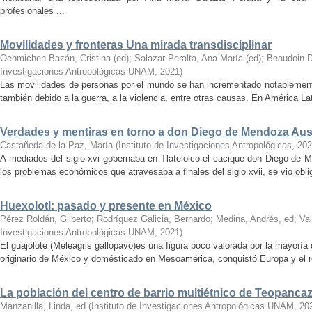
profesionales ...
Movilidades y fronteras Una mirada transdisciplinar
Oehmichen Bazán, Cristina (ed)
;
Salazar Peralta, Ana María (ed)
;
Beaudoin D
Investigaciones Antropológicas UNAM
,
2021
)
Las movilidades de personas por el mundo se han incrementado notablemente
también debido a la guerra, a la violencia, entre otras causas. En América Lat
Verdades y mentiras en torno a don Diego de Mendoza Au
Castañeda de la Paz, María
(
Instituto de Investigaciones Antropológicas
,
202
A mediados del siglo xvi gobernaba en Tlatelolco el cacique don Diego de M
los problemas económicos que atra­ve­sa­ba ­a ­finales ­del ­siglo xvii, se vio o
Huexolotl: pasado y presente en México
Pérez Roldán, Gilberto
;
Rodríguez Galicia, Bernardo
;
Medina, Andrés, ed
;
Va
Investigaciones Antropológicas UNAM
,
2021
)
El guajolote (Meleagris gallopavo)es una figura poco valorada por la mayorí
originario de México y domésticado en Mesoamérica, conquistó Europa y el r
La población del centro de barrio multiétnico de Teopanca
Manzanilla, Linda, ed
(
Instituto de Investigaciones Antropológicas UNAM
,
20