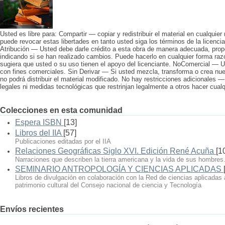
Usted es libre para: Compartir — copiar y redistribuir el material en cualquier
puede revocar estas libertades en tanto usted siga los términos de la licencia
Atribución — Usted debe darle crédito a esta obra de manera adecuada, propo
indicando si se han realizado cambios. Puede hacerlo en cualquier forma raz
sugiera que usted o su uso tienen el apoyo del licenciante. NoComercial — U
con fines comerciales. Sin Derivar — Si usted mezcla, transforma o crea nuev
no podrá distribuir el material modificado. No hay restricciones adicionales 
legales ni medidas tecnológicas que restrinjan legalmente a otros hacer cualqu
Colecciones en esta comunidad
Espera ISBN
[13]
Libros del IIA
[57]
Publicaciones editadas por el IIA
Relaciones Geográficas Siglo XVI. Edición René Acuña
[1
Narraciones que describen la tierra americana y la vida de sus hombres
SEMINARIO ANTROPOLOGÍA Y CIENCIAS APLICADAS
Libros de divulgación en colaboración con la Red de ciencias aplicadas 
patrimonio cultural del Consejo nacional de ciencia y Tecnología
Envíos recientes