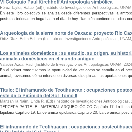
VI Coloquio Paul Kirchhoff Antropología simbólica
Pérez-Taylor, Rafael (ed)
(
Instituto de Investigaciones Antropológicas, UNAM
En este libro colectivo se analiza desde diferentes perspectivas la antropo
posturas teóricas en boga hasta el día de hoy. También contiene estudios conc
Arqueología de la sierra norte de Oaxaca: proyecto Río C
Ortiz Díaz, Edith Editora
(
Instituto de Investigaciones Antropológicas, UNAM
Los animales domésticos : su estudio, su origen, su histori
animales domésticos en el mundo antiguo.
Valadez Azúa, Raul
(
Instituto de Investigaciones Antropológicas UNAM
,
2024
En el primer tomo tuvimos la oportunidad de ver como se estudia en el pre
animal, revisamos cómo intervienen diversas disciplinas, las aportaciones que
Título: El inframundo de Teotihuacan : ocupaciones posteo
este de la Pirámide del Sol. Tomo II
Manzanilla Naim, Linda R. (Ed)
(
Instituto de Investigaciones Antropológicas
,
TERCERA PARTE. EL MATERIAL ARQUEOLÓGICO Capítulo 17. La lítica tallad
lapidaria Capítulo 19. La cerámica epiclásica Capítulo 20. La cerámica posclá
El inframundo de Teotihuacan : ocupaciones posteotihuacan