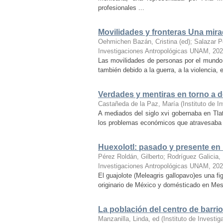
profesionales ...
Movilidades y fronteras Una mira
Oehmichen Bazán, Cristina (ed)
;
Salazar P
Investigaciones Antropológicas UNAM
,
202
Las movilidades de personas por el mundo 
también debido a la guerra, a la violencia,
Verdades y mentiras en torno a
Castañeda de la Paz, María
(
Instituto de 
A mediados del siglo xvi gobernaba en Tla
los problemas económicos que atra­ve­sa­ba ­a
Huexolotl: pasado y presente en
Pérez Roldán, Gilberto
;
Rodríguez Galicia,
Investigaciones Antropológicas UNAM
,
202
El guajolote (Meleagris gallopavo)es una f
originario de México y domésticado en Mes
La población del centro de barr
Manzanilla, Linda, ed
(
Instituto de Invest