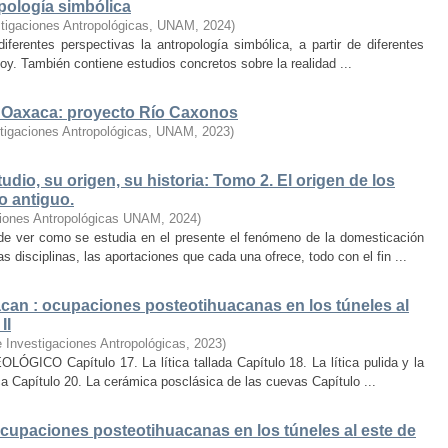
pología simbólica
estigaciones Antropológicas, UNAM
,
2024
)
iferentes perspectivas la antropología simbólica, a partir de diferentes
oy. También contiene estudios concretos sobre la realidad ...
de Oaxaca: proyecto Río Caxonos
estigaciones Antropológicas, UNAM
,
2023
)
dio, su origen, su historia: Tomo 2. El origen de los
o antiguo.
aciones Antropológicas UNAM
,
2024
)
 de ver como se estudia en el presente el fenómeno de la domesticación
 disciplinas, las aportaciones que cada una ofrece, todo con el fin ...
acan : ocupaciones posteotihuacanas en los túneles al
II
de Investigaciones Antropológicas
,
2023
)
 Capítulo 17. La lítica tallada Capítulo 18. La lítica pulida y la
ca Capítulo 20. La cerámica posclásica de las cuevas Capítulo ...
ocupaciones posteotihuacanas en los túneles al este de