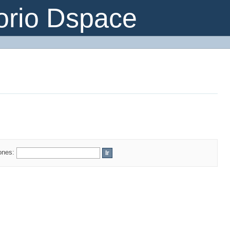
orio Dspace
iones: