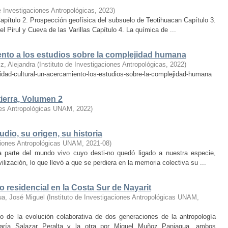
de Investigaciones Antropológicas
,
2023
)
apítulo 2. Prospección geofísica del subsuelo de Teotihuacan Capítulo 3.
 Pirul y Cueva de las Varillas Capítulo 4. La química de ...
ento a los estudios sobre la complejidad humana
z, Alejandra
(
Instituto de Investigaciones Antropológicas
,
2022
)
idad-cultural-un-acercamiento-los-estudios-sobre-la-complejidad-humana
ierra, Volumen 2
ones Antropológicas UNAM
,
2022
)
dio, su origen, su historia
aciones Antropológicas UNAM
,
2021-08
)
 parte del mundo vivo cuyo desti-no quedó ligado a nuestra especie,
lización, lo que llevó a que se perdiera en la memoria colectiva su ...
o residencial en la Costa Sur de Nayarit
a, José Miguel
(
Instituto de Investigaciones Antropológicas UNAM
,
o de la evolución colaborativa de dos generaciones de la antropología
aría Salazar Peralta y la otra por Miguel Muñoz Paniagua, ambos