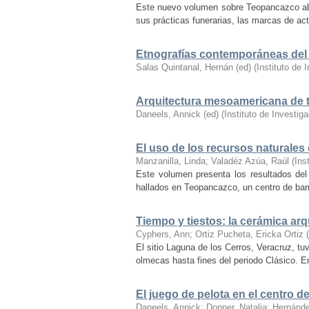
Este nuevo volumen sobre Teopancazco abor
sus prácticas funerarias, las marcas de acti
Etnografías contemporáneas del 
Salas Quintanal, Hernán (ed)
(
Instituto de
Arquitectura mesoamericana de t
Daneels, Annick (ed)
(
Instituto de Investi
El uso de los recursos naturales
Manzanilla, Linda
;
Valadéz Azúa, Raúl
(
Ins
Este volumen presenta los resultados del
hallados en Teopancazco, un centro de barri
Tiempo y tiestos: la cerámica ar
Cyphers, Ann
;
Ortiz Pucheta, Ericka Ortiz
(
El sitio Laguna de los Cerros, Veracruz, t
olmecas hasta fines del periodo Clásico. Enc
El juego de pelota en el centro d
Daneels, Annick
;
Donner, Natalia
;
Hernánde