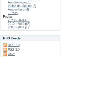
Antigüedades (6)
Indios de México (6)
Arqueología (4)
... más
Fecha
2020 - 2024 (16)
2010 - 2019 (68)
2007 - 2009 (1)
RSS Feeds
RSS 1.0
RSS 2.0
Atom