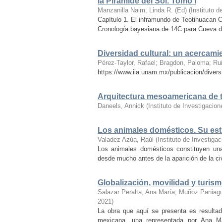
la Pirámide del Sol. Tomo I
Manzanilla Naim, Linda R. (Ed)
(
Instituto 
Capítulo 1. El inframundo de Teotihuacan C
Cronología bayesiana de 14C para Cueva del
Diversidad cultural: un acercami
Pérez-Taylor, Rafael
;
Bragdon, Paloma
;
Rui
https://www.iia.unam.mx/publicacion/divers
Arquitectura mesoamericana de t
Daneels, Annick
(
Instituto de Investigaci
Los animales domésticos. Su estu
Valadez Azúa, Raúl
(
Instituto de Investig
Los animales domésticos constituyen una
desde mucho antes de la aparición de la civi
Globalización, movilidad y turism
Salazar Peralta, Ana María
;
Muñoz Paniagu
2021
)
La obra que aquí se presenta es resultad
mexicana, una representada por Ana M