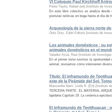
VI Coloquio Paul Kirchhoff Antro
Pérez-Taylor, Rafael (ed)
(
Instituto de Inv
En este libro colectivo se analiza desde d
posturas teóricas en boga hasta el día de h
Arqueología de la sierra norte 
Ortiz Díaz, Edith Editora
(
Instituto de Inv
Los animales domésticos : su estu
animales domésticos en el mund
Valadez Azúa, Raul
(
Instituto de Investig
En el primer tomo tuvimos la oportunidad
animal, revisamos cómo intervienen diversas
Título: El inframundo de Teotihu
este de la Pirámide del Sol. Tomo 
Manzanilla Naim, Linda R. (Ed)
(
Instituto 
TERCERA PARTE. EL MATERIAL ARQUEOLÓGICO
lapidaria Capítulo 19. La cerámica epiclási
El inframundo de Teotihuacan : 