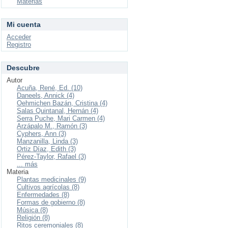
Materias
Mi cuenta
Acceder
Registro
Descubre
Autor
Acuña, René, Ed. (10)
Daneels, Annick (4)
Oehmichen Bazán, Cristina (4)
Salas Quintanal, Hernán (4)
Serra Puche, Mari Carmen (4)
Arzápalo M., Ramón (3)
Cyphers, Ann (3)
Manzanilla, Linda (3)
Ortiz Díaz, Edith (3)
Pérez-Taylor, Rafael (3)
... más
Materia
Plantas medicinales (9)
Cultivos agrícolas (8)
Enfermedades (8)
Formas de gobierno (8)
Música (8)
Religión (8)
Ritos ceremoniales (8)