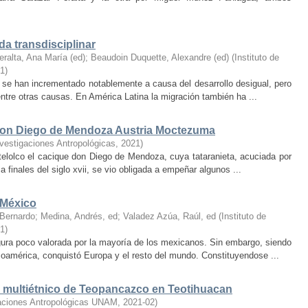
da transdisciplinar
eralta, Ana María (ed)
;
Beaudoin Duquette, Alexandre (ed)
(
Instituto de
1
)
se han incrementado notablemente a causa del desarrollo desigual, pero
 entre otras causas. En América Latina la migración también ha ...
 don Diego de Mendoza Austria Moctezuma
Investigaciones Antropológicas
,
2021
)
telolco el cacique don Diego de Mendoza, cuya tataranieta, acuciada por
 ­finales ­del ­siglo xvii, se vio obligada a empeñar algunos ...
 México
 Bernardo
;
Medina, Andrés, ed
;
Valadez Azúa, Raúl, ed
(
Instituto de
1
)
igura poco valorada por la mayoría de los mexicanos. Sin embargo, siendo
oamérica, conquistó Europa y el resto del mundo. Constituyendose ...
io multiétnico de Teopancazco en Teotihuacan
igaciones Antropológicas UNAM
,
2021-02
)