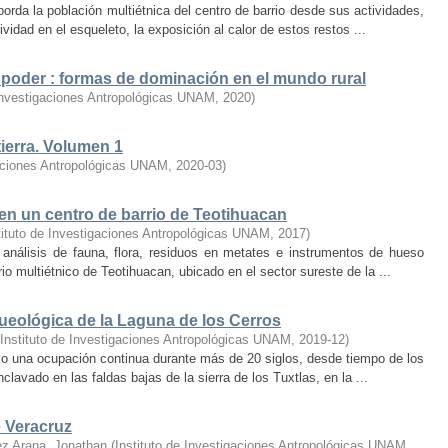
da la población multiétnica del centro de barrio desde sus actividades,
vidad en el esqueleto, la exposición al calor de estos restos ...
poder : formas de dominación en el mundo rural
 Investigaciones Antropológicas UNAM
,
2020
)
ierra. Volumen 1
gaciones Antropológicas UNAM
,
2020-03
)
 en un centro de barrio de Teotihuacan
tituto de Investigaciones Antropológicas UNAM
,
2017
)
 análisis de fauna, flora, residuos en metates e instrumentos de hueso
o multiétnico de Teotihuacan, ubicado en el sector sureste de la ...
queológica de la Laguna de los Cerros
Instituto de Investigaciones Antropológicas UNAM
,
2019-12
)
uvo una ocupación continua durante más de 20 siglos, desde tiempo de los
lavado en las faldas bajas de la sierra de los Tuxtlas, en la ...
e Veracruz
z Arana, Jonathan
(
Instituto de Investigaciones Antropológicas UNAM
,