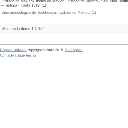
(Estado de México). Indios de México - Estado de México - San Juan Teotih
– Historia - Hasta 1519. (1)
Sitio arqueológico de Teotihuacán (Estado de México) (1)
Mostrando ítems 1-7 de 1
DSpace software
copyright © 2002-2015
DuraSpace
Contacto
|
Sugerencias