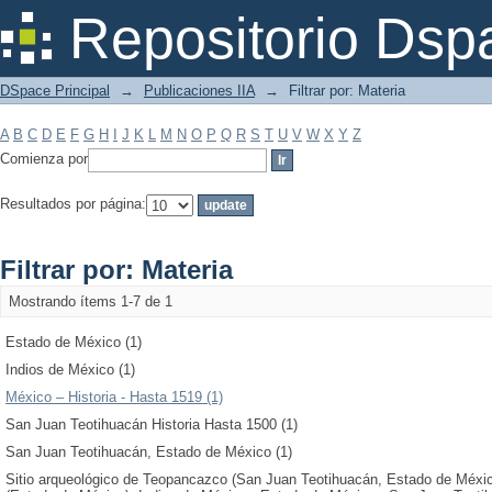
Filtrar por: Materia
Repositorio Dsp
DSpace Principal
→
Publicaciones IIA
→
Filtrar por: Materia
A
B
C
D
E
F
G
H
I
J
K
L
M
N
O
P
Q
R
S
T
U
V
W
X
Y
Z
Comienza por
Resultados por página:
Filtrar por: Materia
Mostrando ítems 1-7 de 1
Estado de México (1)
Indios de México (1)
México – Historia - Hasta 1519 (1)
San Juan Teotihuacán Historia Hasta 1500 (1)
San Juan Teotihuacán, Estado de México (1)
Sitio arqueológico de Teopancazco (San Juan Teotihuacán, Estado de México