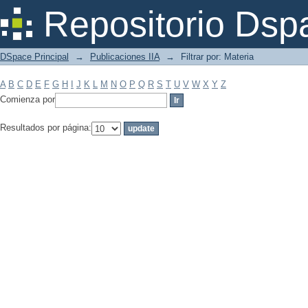
Filtrar por: Materia
Repositorio Dsp
DSpace Principal
→
Publicaciones IIA
→
Filtrar por: Materia
A
B
C
D
E
F
G
H
I
J
K
L
M
N
O
P
Q
R
S
T
U
V
W
X
Y
Z
Comienza por
Resultados por página: