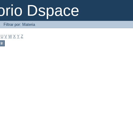
orio Dspace
→
Filtrar por: Materia
U
V
W
X
Y
Z