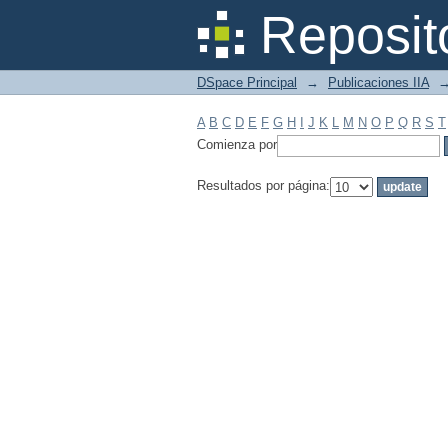
Filtrar por: Materia
Reposit
DSpace Principal
→
Publicaciones IIA
A
B
C
D
E
F
G
H
I
J
K
L
M
N
O
P
Q
R
S
T
Comienza por
Resultados por página: