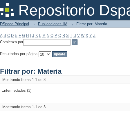
Filtrar por: Materia
Repositorio Dsp
DSpace Principal
→
Publicaciones IIA
→
Filtrar por: Materia
A
B
C
D
E
F
G
H
I
J
K
L
M
N
O
P
Q
R
S
T
U
V
W
X
Y
Z
Comienza por
Resultados por página:
Filtrar por: Materia
Mostrando ítems 1-1 de 3
Enfermedades (3)
Mostrando ítems 1-1 de 3