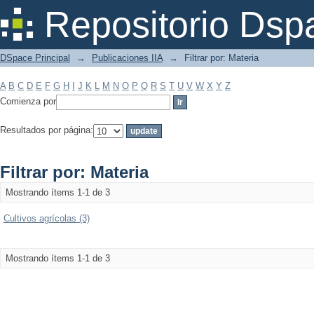
Filtrar por: Materia
Repositorio Dsp
DSpace Principal
→
Publicaciones IIA
→
Filtrar por: Materia
A
B
C
D
E
F
G
H
I
J
K
L
M
N
O
P
Q
R
S
T
U
V
W
X
Y
Z
Comienza por
Resultados por página:
Filtrar por: Materia
Mostrando ítems 1-1 de 3
Cultivos agrícolas (3)
Mostrando ítems 1-1 de 3